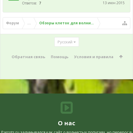
13 июн 2015
Ответов:
7
Форум
...
Обзоры клеток для волнистого попугая
Русский
Обратная связь
Помощь
Условия и правила
О нас
Parrots.ru задумывался как сайт о волнистых попугаях, но перерос в