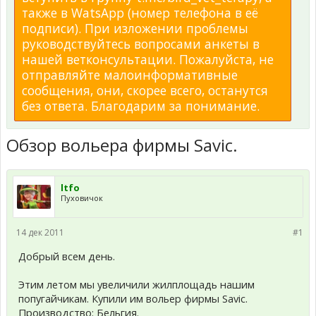
также в WatsApp (номер телефона в её
подписи). При изложении проблемы
руководствуйтесь вопросами анкеты в
нашей ветконсультации. Пожалуйста, не
отправляйте малоинформативные
сообщения, они, скорее всего, останутся
без ответа. Благодарим за понимание.
Обзор вольера фирмы Savic.
ltfo
Пуховичок
14 дек 2011
#1
Добрый всем день.
Этим летом мы увеличили жилплощадь нашим
попугайчикам. Купили им вольер фирмы Savic.
Производство: Бельгия.