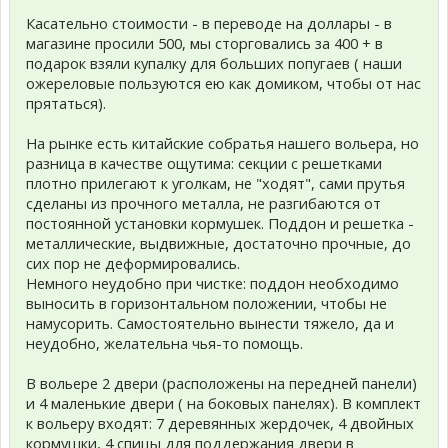
Касательно стоимости - в переводе на доллары - в
магазине просили 500, мы сторговались за 400 + в
подарок взяли купалку для больших попугаев ( наши
ожереловые пользуются ею как домиком, чтобы от нас
прятаться).
На рынке есть китайские собратья нашего вольера, но
разница в качестве ощутима: секции с решетками
плотно прилегают к уголкам, не "ходят", сами прутья
сделаны из прочного металла, не разгибаются от
постоянной установки кормушек. Поддон и решетка -
металлические, выдвижные, достаточно прочные, до
сих пор не деформировались.
Немного неудобно при чистке: поддон необходимо
выносить в горизонтальном положении, чтобы не
намусорить. Самостоятельно вынести тяжело, да и
неудобно, желательна чья-то помощь.
В вольере 2 двери (расположены на передней панели)
и 4 маленькие двери ( на боковых панелях). В комплект
к вольеру входят: 7 деревянных жердочек, 4 двойных
кормушки, 4 спицы для поддержания двери в