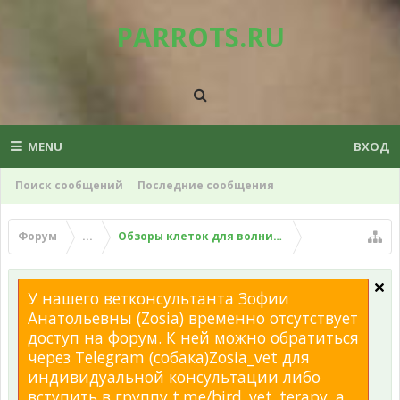
PARROTS.RU
MENU
ВХОД
Поиск сообщений
Последние сообщения
Форум
...
Обзоры клеток для волнистого попугая
У нашего ветконсультанта Зофии
Анатольевны (Zosia) временно отсутствует
доступ на форум. К ней можно обратиться
через Telegram (собака)Zosia_vet для
индивидуальной консультации либо
вступить в группу t.me/bird_vet_terapy, а