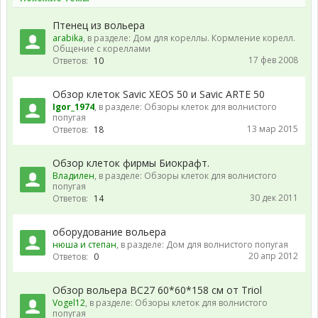
Птенец из вольера
arabika
, в разделе:
Дом для кореллы. Кормление корелл.
Общение с кореллами
17 фев 2008
Ответов:
10
Обзор клеток Savic XEOS 50 и Savic ARTE 50
Igor_1974
, в разделе:
Обзоры клеток для волнистого
попугая
13 мар 2015
Ответов:
18
Обзор клеток фирмы Биокрафт.
Владилен
, в разделе:
Обзоры клеток для волнистого
попугая
30 дек 2011
Ответов:
14
оборудование вольера
нюша и степан
, в разделе:
Дом для волнистого попугая
20 апр 2012
Ответов:
0
Обзор вольера BC27 60*60*158 см от Triol
Vogel12
, в разделе:
Обзоры клеток для волнистого
попугая