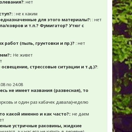
олевания?
: нет
ступ?:
: не к каким
предназначенные для этого материалы?:
: нет
а/ковров и т.п.? Фумигатор? Утюг с
х работ (пыль, грунтовки и пр.)?
: нет
ием?:
: Не живет
ет
 освещение, стрессовые ситуации и т.д.)?
:
08 по 24.08
сь не имеет названия (развесная), то
морковь и один раз кабачек давала(неделю
то какой именно и как часто?:
: не даем
ает
ченые устричные раковины, жидкие
чился, а у нас его не купить в деревне)