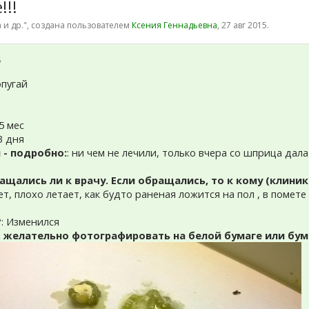
!!!
 и др.
", создана пользователем
Ксения Геннадьевна
,
27 авг 2015
.
5
опугай
 5 мес
-3 дня
 - подробно:
: ни чем не лечили, только вчера со шприца дал
ащались ли к врачу. Если обращались, то к кому (клиник
ет, плохо летает, как будто раненая ложится на пол , в помет
?
: Изменился
 желательно фотографировать на белой бумаге или бу