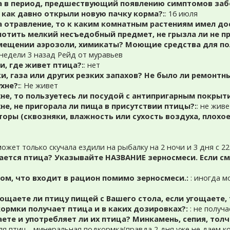
а в период, предшествующий появлению симптомов заб
о как давно открыли новую пачку корма?:
: 16 июля
а отравление, то к каким комнатным растениям имел до
лотить мелкий несъедобный предмет, не грызла ли не 
мещении аэрозоли, химикаты? Моющие средства для пол
 недели 3 назад Рейд от муравьев
и, где живет птица?:
: нет
и, газа или других резких запахов? Не было ли ремонтны
хне?:
: Не живет
хне, то пользуетесь ли посудой с антипригарным покрыт
хне, не пригорала ли пища в присутствии птицы?:
: не жив
торы (сквозняки, влажность или сухость воздуха, плохое
ожет только скучала ездили на рыбалку на 2 ночи и 3 дня с 22.
ется птица? Указывайте НАЗВАНИЕ зерносмеси. Если сме
ом, что входит в рацион помимо зерносмеси.:
: иногда 
гощаете ли птицу пищей с Вашего стола, если угощаете, 
ормки получает птица и в каких дозировках?:
: не получ
ете и употребляет ли их птица? Минкамень, сепия, тол
для птиц - минеральная подкормка(правда 2 дня уже не даем кон