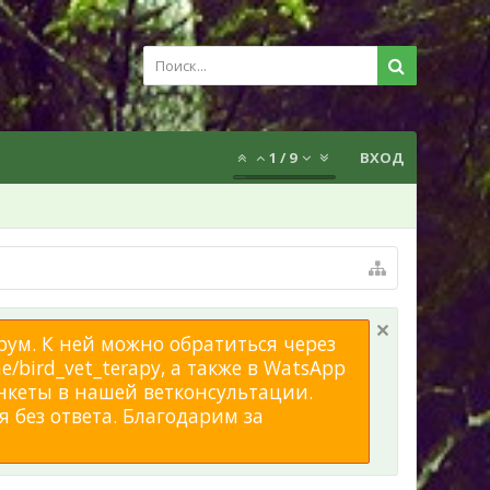
1
/
9
ВХОД
рум. К ней можно обратиться через
/bird_vet_terapy, а также в WatsApp
нкеты в нашей ветконсультации.
 без ответа. Благодарим за