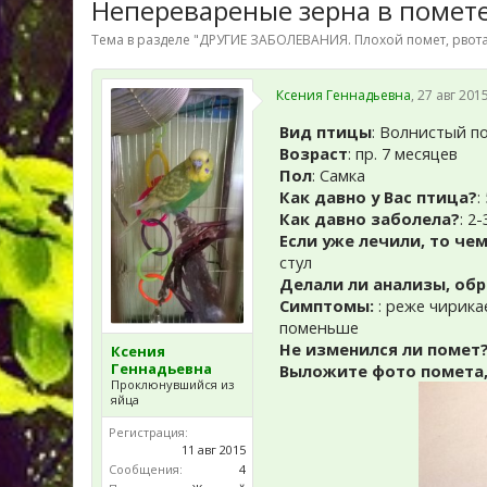
Неперевареные зерна в помете
Тема в разделе "
ДРУГИЕ ЗАБОЛЕВАНИЯ. Плохой помет, рвота
Ксения Геннадьевна
,
27 авг 201
Вид птицы
: Волнистый п
Возраст
: пр. 7 месяцев
Пол
: Самка
Как давно у Вас птица?
:
Как давно заболела?
: 2
Если уже лечили, то чем
стул
Делали ли анализы, обр
Симптомы:
: реже чирика
поменьше
Не изменился ли помет
Ксения
Геннадьевна
Выложите фото помета,
Проклюнувшийся из
яйца
Регистрация:
11 авг 2015
Сообщения:
4