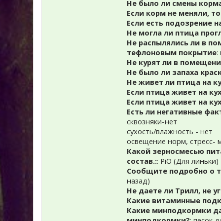
Не было ли смены корм
Если корм не меняли, т
Если есть подозрение н
Не могла ли птица прог
Не распылялись ли в по
тефлоновым покрытие
:
Не курят ли в помещени
Не было ли запаха краск
Не живет ли птица на ку
Если птица живет на ку
Если птица живет на ку
Есть ли негативные фак
сквозняки-нет
сухость/влажность - нет
освещение норм, стресс- м
Какой зерносмесью пита
состав.:
: РiO (Для линьки)
Сообщите подробно о т
назад)
Не даете ли Трилл, не у
Какие витаминные подк
Какие минподкормки да
минподкормки?
: песок 