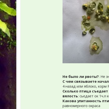
Не было ли рвоты?
: Не 
С чем связываете начал
4 назад или яблоко, корм 
Сколько птица съедает 
вялость
: сьедает ок 1ч.л
Какова упитанность пти
равномерного окраса