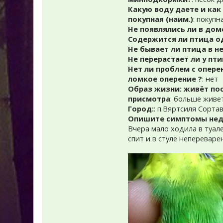
Какую воду даете и как
покупная (наим.)
: покуп
Не появлялись ли в дом
Содержится ли птица одн
Не бывает ли птица в н
Не перерастает ли у пт
Нет ли проблем с опере
ломкое оперение ?
: нет
Образ жизни: живёт пос
присмотра
: больше живет
Город:
: п.Вяртсиля Сорта
Опишите симптомы недо
Вчера мало ходила в туале
спит и в стуле неперевар