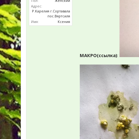
Пол:
Женский
Адрес:
Р.Карелия г.Сортавала
пос.Вяртсиля
Имя:
Ксения
МАКРО(ссылка)
: