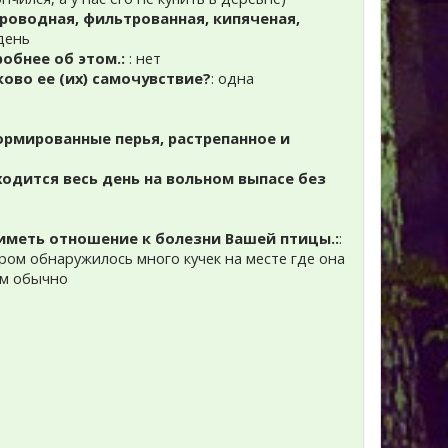
проводная, фильтрованная, кипяченая,
день
робнее об этом.:
: нет
ково ее (их) самочувствие?
: одна
ормированные перья, растрепанное и
ходится весь день на вольном выпасе без
иметь отношение к болезни Вашей птицы.:
:
утром обнаружилось много кучек на месте где она
ем обычно