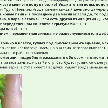
 часто меняете воду в поилке? Укажите тип воды: водо
ная Фруто Няня, или Агуша, меняем каждый день иногда через 
е новые птицы в последние два месяца? Если да, то под
а, в паре, в стайке? Если есть другая птица (птицы), ка
епосредственном контакте с грызунами?:
: нет
ицы клюв?:
: нет
нием: перманентная линька, не развернувшиеся или деф
тоянно в клетке, гуляет под присмотром ежедневно, на
 в клетке, клетку открываем, но она сама не всегда вылетает
вальского района, р Карелия
могания подробно и расскажите обо всем, что может 
т, за весь день если раз 7 и стул был будто густым, сегодня 
енные зерна, в стуле имеется водичка, кушает вроде меньше ч