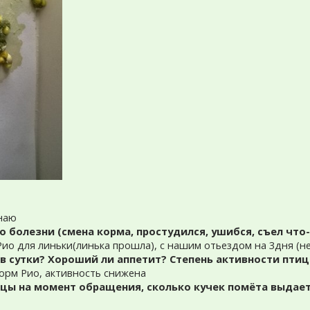
знаю
о болезни (смена корма, простудился, ушибся, съел что-
Рио для линьки(линька прошла), с нашим отьездом на 3дня (н
в сутки? Хороший ли аппетит? Степень активности пти
 корм Рио, активность снижена
цы на момент обращения, сколько кучек помёта выдает 