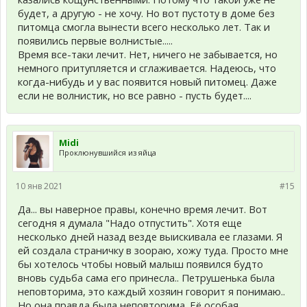
будет, а другую - не хочу. Но вот пустоту в доме без
питомца смогла вынести всего несколько лет. Так и
появились первые волнистые.....
Время все-таки лечит. Нет, ничего не забывается, но
немного притупляется и сглаживается. Надеюсь, что
когда-нибудь и у вас появится новый питомец. Даже
если не волнистик, но все равно - пусть будет....
Midi
Проклюнувшийся из яйца
10 янв 2021
#15
Да... вы наверное правы, конечно время лечит. Вот
сегодня я думала "Надо отпустить". Хотя еще
несколько дней назад везде выискивала ее глазами. Я
ей создала страничку в зоораю, хожу туда. Просто мне
бы хотелось чтобы новый малыш появился будто
вновь судьба сама его принесла.. Петрушенька была
неповторима, это каждый хозяин говорит я понимаю..
Но она правда была неповторима. Её особая