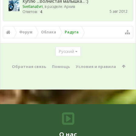
Куплю ...Волнистая малышка... :)
SvetlanaEvri
, в разделе:
Архив
5 авг 2012
Ответов:
4
Форум
Облака
Радуга
Русский
Обратная связь
Помощь
Условия и правила
О нас