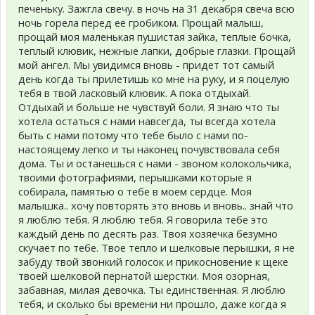
печеньку. Зажгла свечу. в ночь на 31 декабря свеча всю
ночь горела перед её гробиком. Прощай малыш,
прощай моя маленькая пушистая зайка, теплые бочка,
теплый клювик, нежные лапки, добрые глазки. Прощай
мой ангел. Мы увидимся вновь - придет тот самый
день когда ты прилетишь ко мне на руку, и я поцелую
тебя в твой ласковый клювик. А пока отдыхай.
Отдыхай и больше не чувствуй боли. Я знаю что ты
хотела остаться с нами навсегда, ты всегда хотела
быть с нами потому что тебе было с нами по-
настоящему легко и ты наконец почувствовала себя
дома. Ты и останешься с нами - звоном колокольчика,
твоими фотографиями, перышками которые я
собирала, памятью о тебе в моем сердце. Моя
малышка.. хочу повторять это вновь и вновь.. знай что
я люблю тебя. Я люблю тебя. Я говорила тебе это
каждый день по десять раз. Твоя хозяечка безумно
скучает по тебе. Твое тепло и шелковые перышки, я не
забуду твой звонкий голосок и прикосновение к щеке
твоей шелковой пернатой шерстки. Моя озорная,
забавная, милая девочка. Ты единственная. Я люблю
тебя, и сколько бы времени ни прошло, даже когда я