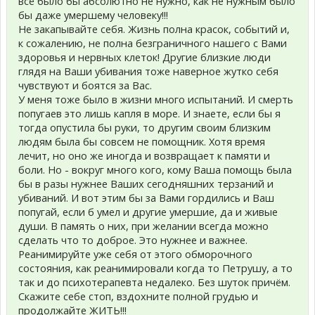
всё было бы абсолютно не нужно, как не нужным было
бы даже умершему человеку!!!
Не закапывайте себя. Жизнь полна красок, событий и,
к сожалению, не полна безграничного нашего с Вами
здоровья и нервных клеток! Другие близкие люди
глядя на Ваши убивания тоже наверное жутко себя
чувствуют и боятся за Вас.
У меня тоже было в жизни много испытаний. И смерть
попугаев это лишь капля в море. И знаете, если бы я
тогда опустила бы руки, то другим своим близким
людям была бы совсем не помощник. Хотя время
лечит, но оно же иногда и возвращает к памяти и
боли. Но - вокруг много кого, кому Ваша помощь была
бы в разы нужнее Ваших сегодняшних терзаний и
убиваний. И вот этим бы за Вами гордились и Ваш
попугай, если б умел и другие умершие, да и живые
души. В память о них, при желании всегда можно
сделать что то доброе. Это нужнее и важнее.
Реанимируйте уже себя от этого обморочного
состояния, как реанимировали когда то Петрушу, а то
так и до психотерапевта недалеко. Без шуток причём.
Скажите себе стоп, вздохните полной грудью и
продолжайте ЖИТЬ!!!