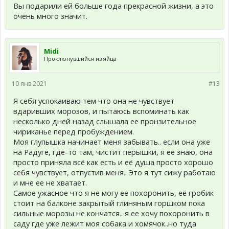
Вы подарили ей больше года прекрасной жизни, а это
очень много значит.
Midi
Проклюнувшийся из яйца
10 янв 2021
#13
Я себя успокаиваю тем что она не чувствует
вдаривших морозов, и пытаюсь вспоминать как
несколько дней назад слышала ее пронзительное
чириканье перед пробуждением.
Моя глупышка начинает меня забывать.. если она уже
на Радуге, где-то там, чистит перышки, я ее знаю, она
просто приняла всё как есть и её душа просто хорошо
себя чувствует, отпустив меня.. Это я тут сижу работаю
и мне ее не хватает.
Самое ужасное что я не могу ее похоронить, её гробик
стоит на балконе закрытый глиняным горшком пока
сильные морозы не кончатся.. я ее хочу похоронить в
саду где уже лежит моя собака и хомячок..но туда