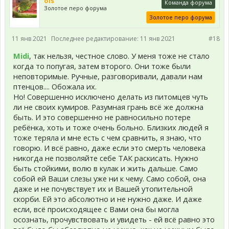
ols
Команда форума
Золотое перо форума
Золотое перо форума
11 янв 2021
Последнее редактирование:
11 янв 2021
#18
Midi
, так нельзя, честное слово. У меня тоже не стало
когда то попугая, затем второго. Они тоже были
неповторимые. Ручные, разговоривали, давали нам
птенцов.... Обожала их.
Но! Совершенно исключено делать из питомцев чуть
ли не своих кумиров. Разумная грань всё же должна
быть. И это совершенно не равносильно потере
ребёнка, хоть и тоже очень больно. Близких людей я
тоже теряла и мне есть с чем сравнить, я знаю, что
говорю. И всё равно, даже если это смерть человека
никогда не позволяйте себе ТАК раскисать. Нужно
быть стойкими, волю в кулак и жить дальше. Само
собой ей Ваши слезы уже ни к чему. Само собой, она
даже и не почувствует их и Вашей утопительной
скорби. Ей это абсолютно и не нужно даже. И даже
если, всё происходящее с Вами она бы могла
осознать, прочувствовать и увидеть - ей всё равно это