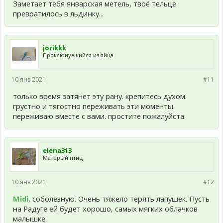
Заметает тебя январская метель, твоё тельце
превратилось в льдинку...
jorikkk
Проклюнувшийся из яйца
10 янв 2021
#11
только время затянет эту рану. крепитесь духом.
грустно и тягостно переживать эти моменты.
переживаю вместе с вами. простите пожалуйста.
elena313
Матёрый птиц
10 янв 2021
#12
Midi
, соболезную. Очень тяжело терять лапушек. Пусть
на Радуге ей будет хорошо, самых мягких облачков
малышке.