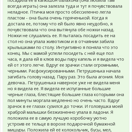
посадила ее в капюшон балахона (она любила там
всегда играть) она залезла туда и тут я почувствовала
неладное. Птичка моя просто обессиленно легла
пластом - она была очень горяченькой. Когда я
достала ее, потому что ей было явно неудобно, я
почувствовала что она вытянула обе ножки назад.
Ножки не слушались ее. Я пыталась посадить ее на
стол но она упала животиком и в отчаянии забила
крылышками по столу. Интуитивно я поняла что это
конец. Мы с мамой успели посидеть с ней еще пол
часа, я дала ей в клюв воды пару капель и я видела что
ей от этого легче. Вдруг ее зрачки стали огромными,
черными. Расфокусированными. Петрушенька начала
загибать голову назад. Пару раз. Это была агония. Моя
девочка.. Петрушенька наверное уже не видела меня
но я видела ее. Я видела ее испуганные большие
черные глаза, блестящие большие глаза которыми она
пол минуты моргала медленно но очень часто. Вдруг
зрачок в ее глазах сузился до точки. И головушка моей
храброй малышки безжизненно упала в ладони. Я
положила ее в самую лучшую коробочку уютно
устроив ее тельце в ворохе подарочной бумажной
мишуры. Положила ей её колокольчик, бусы, мел,