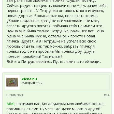
заиграла твоя любимая песенка, слушай песенку.. "
Сейчас радиостанцию ту включить не могу, зачем себе
нервы трепать.. У Петрушки осталось много игрушек,
новая дорогая большая клетка, пол пакета корма..
убрали подальше, сразу же всё упаковали... не могу
завести другого попугая, поймала себя на мысли что
нужна мне была только Петрушка, ради неё всё... она
одна мне была нужна, остальное - просто новая
птичка.. другая.. а я Петрушке не успела всю свою
любовь отдать, как так можно, забрать птичку я
только год с ней пробыла!Мы только друг друга
поняли, полюбили! Так нельзя!
Всё это Петрушенькино.. Пусть лежит, это её вещи..
elena313
Матёрый птиц
10 янв 2021
#14
Midi
, понимаю вас. Когда умерла моя любимая кошка,
пожившая с нами 18,5 лет, до даже мысли о другой
казались кощунственными. Потому что такой уже не