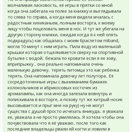
молчаливая ласковость, её игры в прятки со мной
когда она забегала на полке за книжку и выглядывала
то слева то справа, а когда меня видела мчалась с
радостным хихиканьем, полным восторга, к моему
лицу чтобы поцеловать меня в нос. И тут же убегала на
другую сторону книжки, ожидая когда я к ней опять
подкрадусь) как общалась с моим браслетом miband,
могла 10 минут с ним играть. Пила воду из маленькой
крышки которая отщелкивается сверху на спортивной
бутылке с водой.. бежала по кровати если я ее зову,
вприпрыжку... она реально напоминала очень
маленькую девочку.. терять питомца это как ребенка
терять. Она напоминала девочку лет полутора.. Её
сосредоточенные игры с выниманием бумажек
колокольчиков и абрикосовых косточек из
аромалампы, как она иногда залезала вовнутрь и
попискивала в восторге, а позову тут же хитрый носик
высовывается и прыг мне на руку) ну не могут
существа с душой просто исчезать вникуда.. я уважала
ее, уважала а не просто умилялась. Я хотела чтобы она
почувствовала что я её уважаю.. после того как
последние владельцы рвали ей когти и ловили в