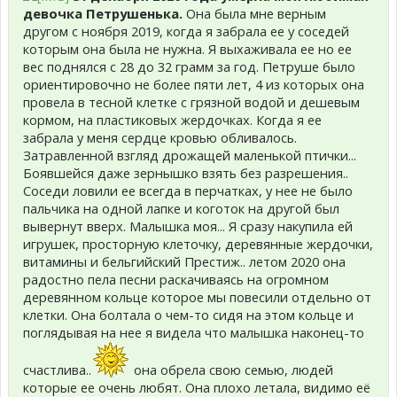
девочка Петрушенька.
Она была мне верным
другом с ноября 2019, когда я забрала ее у соседей
которым она была не нужна. Я выхаживала ее но ее
вес поднялся с 28 до 32 грамм за год. Петруше было
ориентировочно не более пяти лет, 4 из которых она
провела в тесной клетке с грязной водой и дешевым
кормом, на пластиковых жердочках. Когда я ее
забрала у меня сердце кровью обливалось.
Затравленной взгляд дрожащей маленькой птички...
Боявшейся даже зернышко взять без разрешения..
Соседи ловили ее всегда в перчатках, у нее не было
пальчика на одной лапке и коготок на другой был
вывернут вверх. Малышка моя... Я сразу накупила ей
игрушек, просторную клеточку, деревянные жердочки,
витамины и бельгийский Престиж.. летом 2020 она
радостно пела песни раскачиваясь на огромном
деревянном кольце которое мы повесили отдельно от
клетки. Она болтала о чем-то сидя на этом кольце и
поглядывая на нее я видела что малышка наконец-то
счастлива..
она обрела свою семью, людей
которые ее очень любят. Она плохо летала, видимо её