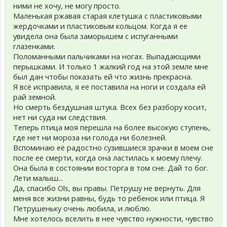
ними не хочу, не могу просто.
Маленькая ржавая старая клетушка с пластиковыми
жердочками и пластиковым кольцом. Когда я ее
увидела она была заморышем с испуганными
глазенками.
Поломанными пальчиками на ногах. Выпадающими
перышками. И только 1 жалкий год на этой земле мне
был дан чтобы показать ей что жизнь прекрасна.
Я всё исправила, я её поставила на ноги и создала ей
рай земной.
Но смерть бездушная штука. Всех без разбору косит,
нет ни суда ни следствия.
Теперь птица моя перешла на более высокую ступень,
где нет ни мороза ни голода ни болезней.
Вспоминаю её радостно сузившиеся зрачки в моем сне
после ее смерти, когда она ластилась к моему плечу.
Она была в состоянии восторга в том сне. Дай то бог.
Лети малыш...
Да, спасибо Ols, вы правы. Петрушу не вернуть. Для
меня все жизни равны, будь то ребенок или птица. Я
Петрушеньку очень любила, и люблю.
Мне хотелось вселить в нее чувство нужности, чувство