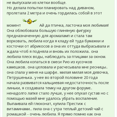
не выпускали из клетки вообще.
Но делала попытки планировать над диваном,
пролетала 2 метра и очень гордилась собой в этот
момент
Ай да птичка, ласточка моя любимая!
Она облюбовала большую глиняную фигурку
предназначенную для аромаламп и стала там
ворковать, любила когда я кладу ей туда бумажки и
косточки от абрикосов а она их оттуда выбрасывала и
ждала чтоб я подняла и вновь их положила.. она
любила плеск воды, наблюдать за птицами за окном.
Она любила копаться в смеси Рио из кусочков
камешков.. она целовала и расчесывала мне ресницы..
она спала у меня на шарфе.. милая милая моя девочка,
Петрушенька.. у нее во второй половине 20 года
начала развиватся кальциевая недостаточность после
линьки, я создавала темку на другом форуме..
ненадолго лапке стало лучше, у нее опухал сустав но с
помощью мазей мне удалось убрать воспаление.
Выпаивала ей глюконат, купила Престиж с
витаминами... пила она с утра теплый детский чай с
ромашкой - очень любила. Я прямо помню как она