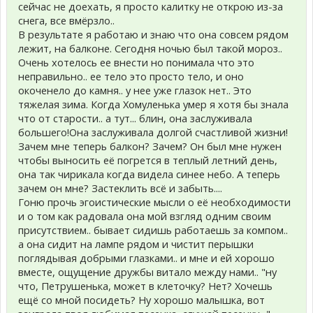
сейчас не доехать, я просто калитку не открою из-за
снега, все вмёрзло..
В результате я работаю и знаю что она совсем рядом
лежит, на балконе. Сегодня ночью был такой мороз..
Очень хотелось ее внести но понимала что это
неправильно.. ее тело это просто тело, и оно
окоченело до камня.. у нее уже глазок нет.. Это
тяжелая зима. Когда Хомуленька умер я хотя бы знала
что от старости.. а тут... блин, она заслуживала
большего!Она заслуживала долгой счастливой жизни!
Зачем мне теперь балкон? Зачем? Он был мне нужен
чтобы выносить её погрется в теплый летний день,
она так чирикала когда видела синее небо. А теперь
зачем он мне? Застеклить всё и забыть....
Гоню прочь эгоистические мысли о её необходимости
и о том как радовала она мой взгляд одним своим
присутствием.. бывает сидишь работаешь за компом..
а она сидит на лампе рядом и чистит перышки
поглядывая добрыми глазками.. и мне и ей хорошо
вместе, ощущение дружбы витало между нами.. "ну
что, Петрушенька, может в клеточку? Нет? Хочешь
ещё со мной посидеть? Ну хорошо малышка, вот