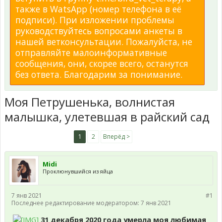
также в WatsApp (номер телефона в её
подписи). При изложении проблемы
руководствуйтесь вопросами анкеты в
нашей ветконсультации. Пожалуйста, не
отправляйте малоинформативные
сообщения, они, скорее всего, останутся
без ответа. Благодарим за понимание.
Моя Петрушенька, волнистая
малышка, улетевшая в райский сад
1
2
Вперёд >
Midi
Проклюнувшийся из яйца
7 янв 2021
#1
Последнее редактирование модератором:
7 янв 2021
31 декабря 2020 года умерла моя любимая