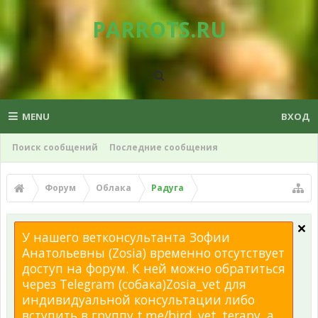
PARROTS.RU
MENU
ВХОД
Поиск сообщений
Последние сообщения
Форум
Облака
Радуга
У нашего ветконсультанта Зофии
Анатольевны (Zosia) временно отсутствует
доступ на форум. К ней можно обратиться
через Telegram (собака)Zosia_vet для
индивидуальной консультации либо
вступить в группу t.me/bird_vet_terapy, а