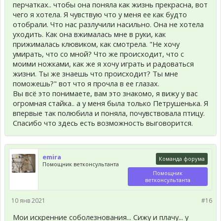
перчатках.. чтобы она поняла как жизнь прекрасна, вот
чего я хотела. Я чувствую что у меня ее как будто
отобрали. Что нас разлучили насильно. Она не хотела
уходить. Как она вжималась мне в руки, как
прижималась клювиком, как смотрела. "Не хочу
умирать, что со мной? Что же происходит, что с
моими ножками, как же я хочу играть и радоваться
жизни. Ты же знаешь что происходит? Ты мне
поможешь?" вот что я прочла в ее глазах.
Вы всё это понимаете, вам это знакомо, я вижу у вас
огромная стайка.. а у меня была только Петрушенька. Я
впервые так полюбила и поняла, почувствовала птицу.
Спасибо что здесь есть возможность выговорится.
emira
Команда форума
Помощник ветконсультанта
Помощник
ветконсультанта
10 янв 2021
#16
Мои искренние соболезнования... Сижу и плачу... у