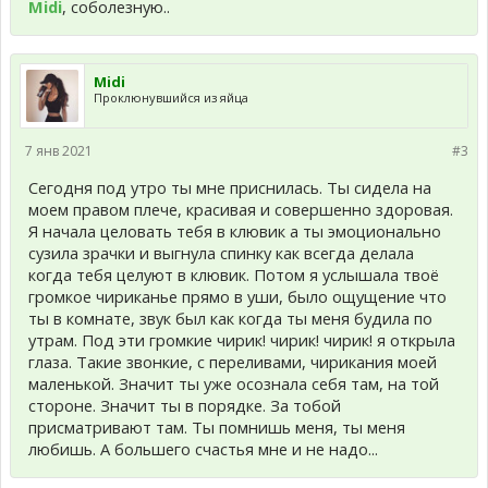
Midi
, соболезную..
Midi
Проклюнувшийся из яйца
7 янв 2021
#3
Сегодня под утро ты мне приснилась. Ты сидела на
моем правом плече, красивая и совершенно здоровая.
Я начала целовать тебя в клювик а ты эмоционально
сузила зрачки и выгнула спинку как всегда делала
когда тебя целуют в клювик. Потом я услышала твоё
громкое чириканье прямо в уши, было ощущение что
ты в комнате, звук был как когда ты меня будила по
утрам. Под эти громкие чирик! чирик! чирик! я открыла
глаза. Такие звонкие, с переливами, чирикания моей
маленькой. Значит ты уже осознала себя там, на той
стороне. Значит ты в порядке. За тобой
присматривают там. Ты помнишь меня, ты меня
любишь. А большего счастья мне и не надо...