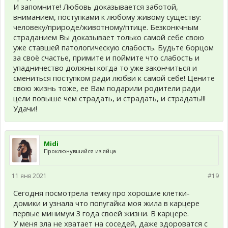
И запомните! Любовь доказывается заботой,
вниманием, поступками к любому живому существу:
человеку/природе/животному/птице. Безконкчным
страданием Вы доказывает только самой себе свою
уже ставшей патологическую слабость. Будьте борцом
за своё счастье, примите и поймите что слабость и
упадничество должны когда то уже закончиться и
смениться поступком ради любви к самой себе! Цените
свою жизнь тоже, ее Вам подарили родители ради
цели повыше чем страдать, и страдать, и страдать!!!
Удачи!
Midi
Проклюнувшийся из яйца
11 янв 2021
#19
Сегодня посмотрела темку про хорошие клетки-
домики и узнала что попугайка моя жила в карцере
первые минимум 3 года своей жизни. В карцере.
У меня зла не хватает на соседей, даже здороватся с