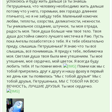
успокоюсь и буду жить дальше (а ты знаешь
Петрушенька, что человеку необходимо жить дальше
потому что у него, горемыки, век гораздо длиннее
птичьего), но я не забуду тебя. Маленький комочек
любви, теплоты, озорства, деликатности, нежности.
Ты уникальное создание, штучное, ты моя отрада,
радость моя. Твоя душа больше чем твоё тело. Твоя
душа достойна самого лучшего местечка в Раю. Пусть
пока Ангелы позаботятся о тебе. Я к тебе обязательно
приду, слышишь Петрушенька? Я знаю что ты всё
слышишь, всё понимаешь. Я приду к тебе, любимочка
моя. Светлая душа твоя была мне утешением. Ты моё
утешение, моё сердечко, мой цветок. Я всегда буду
любить тебя. И ты помни меня.
Помни как мы с
тобой пригрелись друг к другу и нашу фразу в первый
же день как ты появилась "Мы с тобой друзья!" Мы с
тобой друзья, Петрушенька, МЫ С ТОБОЙ НА ВСЮ
ВЕЧНОСТЬ, ЛУЧШИЕ ДРУЗЬЯ. Ты моё сердечко.