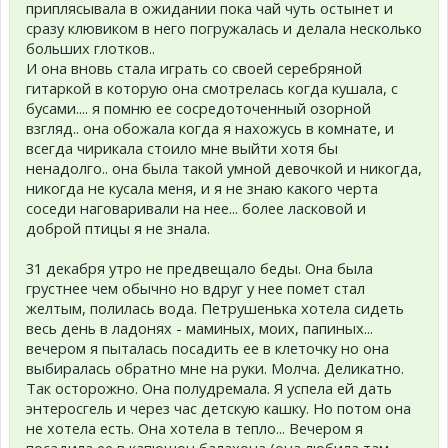
приплясывала в ожидании пока чай чуть остынет и
сразу клювиком в него погружалась и делала несколько
больших глотков..
И она вновь стала играть со своей серебряной
гитаркой в которую она смотрелась когда кушала, с
бусами.... я помню ее сосредоточенный озорной
взгляд.. она обожала когда я нахожусь в комнате, и
всегда чирикала стоило мне выйти хотя бы
ненадолго.. она была такой умной девочкой и никогда,
никогда не кусала меня, и я не знаю какого черта
соседи наговаривали на нее... более ласковой и
доброй птицы я не знала.
31 декабря утро не предвещало беды. Она была
грустнее чем обычно но вдруг у нее помет стал
желтым, полилась вода. Петрушенька хотела сидеть
весь день в ладонях - маминых, моих, папиных...
вечером я пыталась посадить ее в клеточку но она
выбиралась обратно мне на руки. Молча. Деликатно.
Так осторожно. Она полудремала. Я успела ей дать
энтеросгель и через час детскую кашку. Но потом она
не хотела есть. Она хотела в тепло... Вечером я