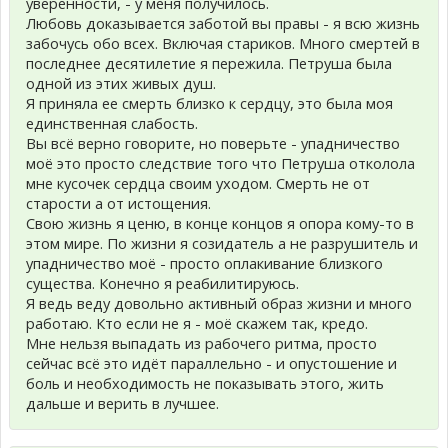
уверенности, - у меня получилось.
Любовь доказывается заботой вы правы - я всю жизнь
забочусь обо всех. Включая стариков. Много смертей в
последнее десятилетие я пережила. Петруша была
одной из этих живых душ.
Я приняла ее смерть близко к сердцу, это была моя
единственная слабость.
Вы всё верно говорите, но поверьте - упадничество
моё это просто следствие того что Петруша отколола
мне кусочек сердца своим уходом. Смерть не от
старости а от истощения.
Свою жизнь я ценю, в конце концов я опора кому-то в
этом мире. По жизни я созидатель а не разрушитель и
упадничество моё - просто оплакивание близкого
существа. Конечно я реабилитируюсь.
Я ведь веду довольно активный образ жизни и много
работаю. Кто если не я - моё скажем так, кредо.
Мне нельзя выпадать из рабочего ритма, просто
сейчас всё это идёт параллельно - и опустошение и
боль и необходимость не показывать этого, жить
дальше и верить в лучшее.