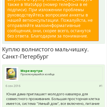
также в WatsApp (номер телефона в её
подписи). При изложении проблемы
руководствуйтесь вопросами анкеты в
нашей ветконсультации. Пожалуйста, не
отправляйте малоинформативные
сообщения, они, скорее всего, останутся
без ответа. Благодарим за понимание.
Куплю волнистого мальчишку.
Санкт-Петербург
Море внутри
Проклюнувшийся из яйца
6 сен 2016
#1
Юная дама приглашает молодого кавалера для
совместного проживания. Большая просторная клетка
имеется, система "Умный дом", все включено, питание