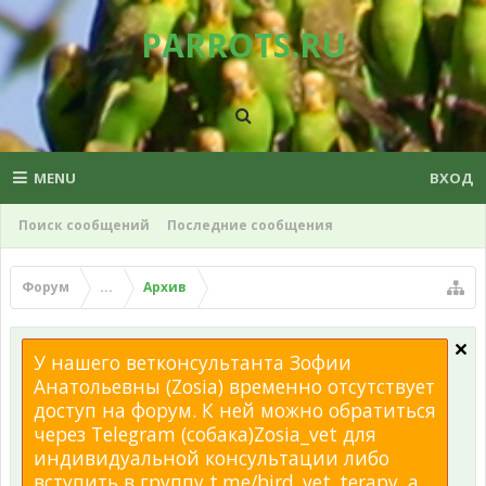
PARROTS.RU
MENU
ВХОД
Поиск сообщений
Последние сообщения
Форум
...
Архив
У нашего ветконсультанта Зофии
Анатольевны (Zosia) временно отсутствует
доступ на форум. К ней можно обратиться
через Telegram (собака)Zosia_vet для
индивидуальной консультации либо
вступить в группу t.me/bird_vet_terapy, а