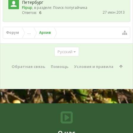
Петербург
Flipup
, в разделе:
Поиск попугайчика
27 июн 2013
Ответов:
6
Форум
...
Архив
Русский
Обратная связь
Помощь
Условия и правила
О нас