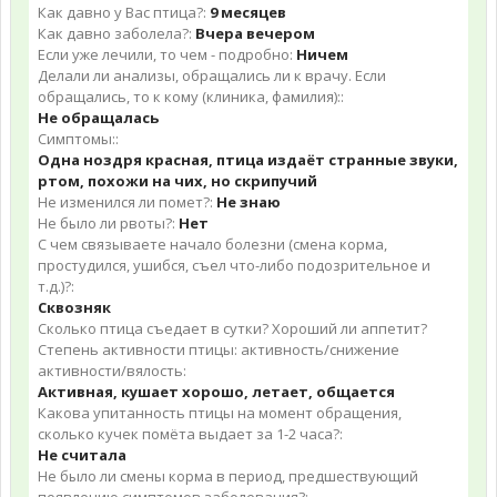
Как давно у Вас птица?:
9 месяцев
Как давно заболела?:
Вчера вечером
Если уже лечили, то чем - подробно:
Ничем
Делали ли анализы, обращались ли к врачу. Если
обращались, то к кому (клиника, фамилия)::
Не обращалась
Симптомы::
Одна ноздря красная, птица издаёт странные звуки,
ртом, похожи на чих, но скрипучий
Не изменился ли помет?:
Не знаю
Не было ли рвоты?:
Нет
С чем связываете начало болезни (смена корма,
простудился, ушибся, съел что-либо подозрительное и
т.д.)?:
Сквозняк
Сколько птица съедает в сутки? Хороший ли аппетит?
Степень активности птицы: активность/снижение
активности/вялость:
Активная, кушает хорошо, летает, общается
Какова упитанность птицы на момент обращения,
сколько кучек помёта выдает за 1-2 часа?:
Не считала
Не было ли смены корма в период, предшествующий