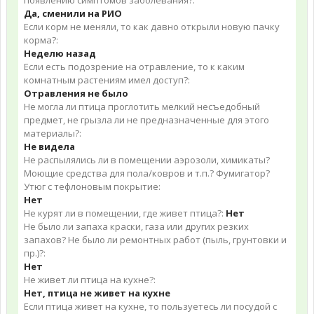
появлению симптомов заболевания?:
Да, сменили на РИО
Если корм не меняли, то как давно открыли новую пачку
корма?:
Неделю назад
Если есть подозрение на отравление, то к каким
комнатным растениям имел доступ?:
Отравления не было
Не могла ли птица проглотить мелкий несъедобный
предмет, не грызла ли не предназначенные для этого
материалы?:
Не видела
Не распылялись ли в помещении аэрозоли, химикаты?
Моющие средства для пола/ковров и т.п.? Фумигатор?
Утюг с тефлоновым покрытие:
Нет
Не курят ли в помещении, где живет птица?:
Нет
Не было ли запаха краски, газа или других резких
запахов? Не было ли ремонтных работ (пыль, грунтовки и
пр.)?:
Нет
Не живет ли птица на кухне?:
Нет, птица не живет на кухне
Если птица живет на кухне, то пользуетесь ли посудой с