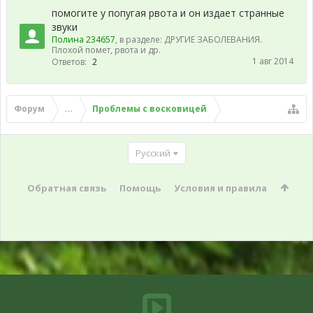
помогите у попугая рвота и он издает странные
звуки
Полина 234657
, в разделе:
ДРУГИЕ ЗАБОЛЕВАНИЯ.
Плохой помет, рвота и др.
1 авг 2014
Ответов:
2
Форум
...
Проблемы с восковицей
Русский
Обратная связь
Помощь
Условия и правила