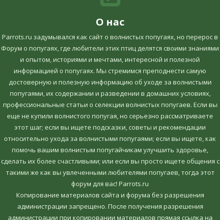
О нас
Parrots.ru задумывался как сайт о волнистых попугаях, но перерос в
Форум о попугаях, где любители этих птиц делятся своими знаниями
и опытом, историями и мечтами, интересной и полезной
информацией о попугаях. Мы стремимся преподнести самую
достоверную и полезную информацию об уходе за волнистыми
попугаями, их содержании и разведении в домашних условиях,
профессиональные статьи о селекции волнистых попугаев. Если вы
еще не купили волнистого попугая, но серьезно рассматриваете
этот шаг; если вы ищете подсказки, советы и рекомендации
относительно ухода за волнистыми попугаями; если вы ищете, как
помочь вашим волнистым попугайчикам улучшить здоровье,
сделать их более счастливыми; или если вы просто ищете общения с
такими же как вы увлеченными любителями попугаев, тогда этот
форум для вас! Parrots.ru
Копирование материалов сайта и форума без разрешения
администрации запрещено. После получения разрешения
администрации при копировании материалов прямая ссылка на