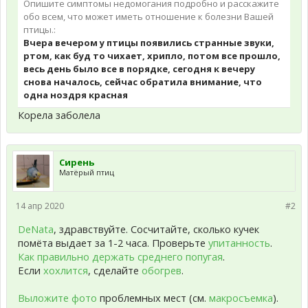
Опишите симптомы недомогания подробно и расскажите
обо всем, что может иметь отношение к болезни Вашей
птицы.:
Вчера вечером у птицы появились странные звуки,
ртом, как буд то чихает, хрипло, потом все прошло,
весь день было все в порядке, сегодня к вечеру
снова началось, сейчас обратила внимание, что
одна ноздря красная
Корела заболела
Сирень
Матёрый птиц
14 апр 2020
#2
DeNata
, здравствуйте. Сосчитайте, сколько кучек
помёта выдает за 1-2 часа. Проверьте
упитанность
.
Как правильно держать среднего попугая
.
Если
хохлится
, сделайте
обогрев
.
Выложите фото
проблемных мест (см.
макросъемка
).