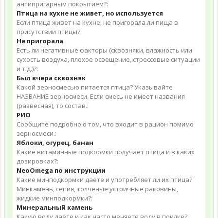
антипригарным покрытием?:
Птица на кухне не живет, но используется
Если птица живет на кухне, не пригорала ли пища в
присутствии птицы?:
Не пригорала
Есть ли негативные факторы (сквозняки, влажность или
сухость воздуха, плохое освещение, стрессовые ситуации
и т.д.)?:
Был вчера сквозняк
Какой зерносмесью питается птица? Указывайте
НАЗВАНИЕ зерносмеси. Если смесь не имеет названия
(развесная), то состав.:
РИО
Сообщите подробно о том, что входит в рацион помимо
зерносмеси.:
Яблоки, огурец, банан
Какие витаминные подкормки получает птица и в каких
дозировках?:
NeoOmega по инструкции
Какие минподкормки даете и употребляет ли их птица?
Минкамень, сепия, толченые устричные раковины,
жидкие минподкормки?:
Минеральный камень
Какую воду даете и как часто меняете воду в поилке?