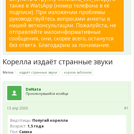
также в WatsApp (номер телефона в её
подписи). При изложении проблемы
руководствуйтесь вопросами анкеты в
нашей ветконсультации. Пожалуйста, не
отправляйте малоинформативные
сообщения, они, скорее всего, останутся
без ответа. Благодарим за понимание.
Корелла издаёт странные звуки
Метки:
издаёт странные звуки
корела заболела
DeNata
Проклюнувшийся из яйца
13 апр 2020
#1
Вид птицы:
Попугай корелла
Возраст:
1,5 года
Пол:
Самка