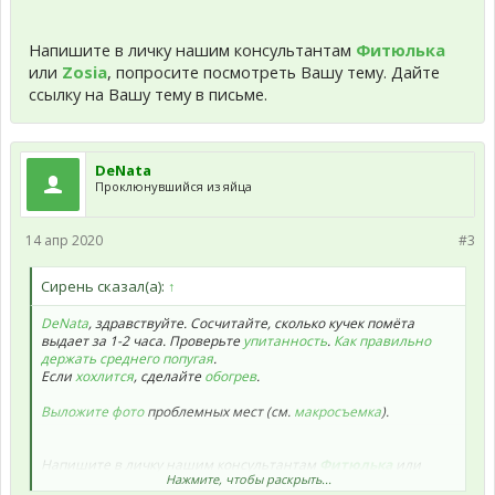
Напишите в личку нашим консультантам
Фитюлька
или
Zosia
, попросите посмотреть Вашу тему. Дайте
ссылку на Вашу тему в письме.
DeNata
Проклюнувшийся из яйца
14 апр 2020
#3
Сирень сказал(а):
↑
DeNata
, здравствуйте. Сосчитайте, сколько кучек помёта
выдает за 1-2 часа. Проверьте
упитанность
.
Как правильно
держать среднего попугая
.
Если
хохлится
, сделайте
обогрев
.
Выложите фото
проблемных мест (см.
макросъемка
).
Напишите в личку нашим консультантам
Фитюлька
или
Нажмите, чтобы раскрыть...
Zosia
, попросите посмотреть Вашу тему. Дайте ссылку на Вашу