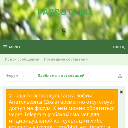
PARROTS.RU
MENU
ВХОД
Поиск сообщений
Последние сообщения
Форум
...
Проблемы с восковицей
У нашего ветконсультанта Зофии
Анатольевны (Zosia) временно отсутствует
доступ на форум. К ней можно обратиться
через Telegram (собака)Zosia_vet для
индивидуальной консультации либо
вступить в группу t.me/bird_vet_terapy, а