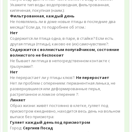
Укажите тип воды: водопроводная, фильтрованная,
кипяченая, покупная (наим.):
Фильтрованная, каждый день
Не появлялись ли в доме новые птицы в последние два
месяца? Если да, то подробнее об этом.:
Нет
Содержится ли птица одна, в паре, в стайке? Если есть
другая птица (птицы), каково ее (их) самочувствие?:
Содержится с волнистым попугайчиком, состояние
волнистого не беспокоит
Не бывает ли птица в непосредственном контакте с
грызунами?:
Нет
Не перерастает ли у птицы клюв?:
Не переростает
Нет ли проблем с оперением: перманентная линька, не
развернувшиеся или деформированные перья,
растрепанное и ломкое оперение ?:
Линяет
Образ жизни: живёт постоянно в клетке, гуляет под
присмотром ежедневно, находится весь день на вольном
выпасе без присмотра:
Гуляет каждый день под присмотром
Город:
Сергиев Посад