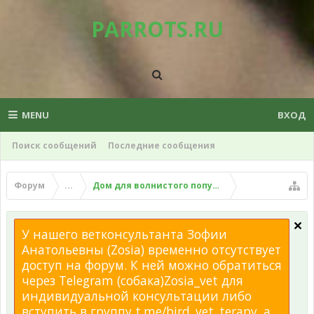
PARROTS.RU
MENU
ВХОД
Поиск сообщений
Последние сообщения
Форум
...
Дом для волнистого попугая
У нашего ветконсультанта Зофии
Анатольевны (Zosia) временно отсутствует
доступ на форум. К ней можно обратиться
через Telegram (собака)Zosia_vet для
индивидуальной консультации либо
вступить в группу t.me/bird_vet_terapy, а