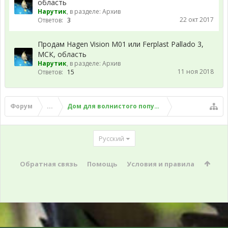
область
Нарутик
, в разделе:
Архив
22 окт 2017
Ответов:
3
Продам Hagen Vision M01 или Ferplast Pallado 3,
МСК, область
Нарутик
, в разделе:
Архив
11 ноя 2018
Ответов:
15
Форум
...
Дом для волнистого попугая
Русский
Обратная связь
Помощь
Условия и правила