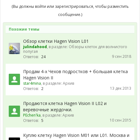
(Вы должны войти или зарегистрироваться, чтобы разместить
сообщение.)
Похожие темы
Обзор клетки Hagen Vision L01
julindahood
, в разделе:
Обзоры клеток для волнистого
попугая
9 сен 2018
Ответов:
24
Продам 4-х Чехов подростков + большая клетка
Hagen Vision II
star4mina
, в разделе:
Архив
13 дек 2013
Ответов:
2
Продаются клетка Hagen Vision II L02 и
веревочные жердочки.
PEchen'ka
, в разделе:
Архив
10 сен 2015
Ответов:
5
Куплю клетку Hagen Vision M01 или L01. Москва и