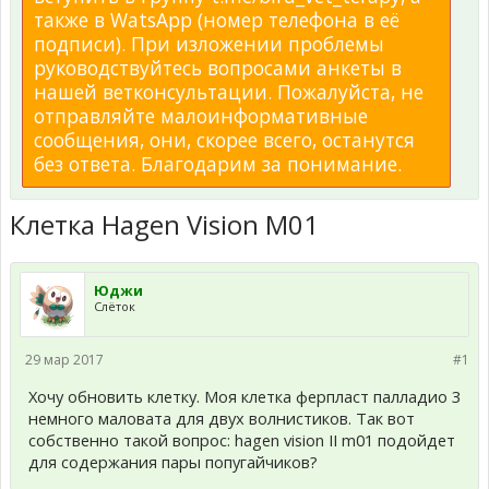
также в WatsApp (номер телефона в её
подписи). При изложении проблемы
руководствуйтесь вопросами анкеты в
нашей ветконсультации. Пожалуйста, не
отправляйте малоинформативные
сообщения, они, скорее всего, останутся
без ответа. Благодарим за понимание.
Клетка Hagen Vision M01
Юджи
Слёток
29 мар 2017
#1
Хочу обновить клетку. Моя клетка ферпласт палладио 3
немного маловата для двух волнистиков. Так вот
собственно такой вопрос: hagen vision II m01 подойдет
для содержания пары попугайчиков?