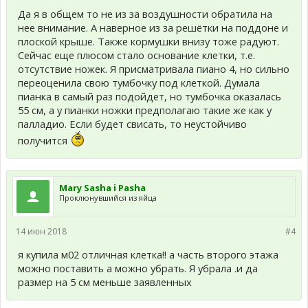
Да я в общем то не из за воздушности обратила на
нее внимание. А наверное из за решётки на поддоне и
плоской крыше. Также кормушки внизу тоже радуют.
Сейчас еще плюсом стало основание клетки, т.е.
отсутствие ножек. Я присматривала пиано 4, но сильно
переоценила свою тумбочку под клеткой. Думала
пианка в самый раз подойдет, но тумбочка оказалась
55 см, а у пианки ножки предполагаю такие же как у
палладио. Если будет свисать, то неустойчиво
получится
Mary Sasha i Pasha
Проклюнувшийся из яйца
14 июн 2018
#4
я купила м02 отличная клетка!! а часть второго этажа
можно поставить а можно убрать. Я убрала .и да
размер на 5 см меньше заявленных