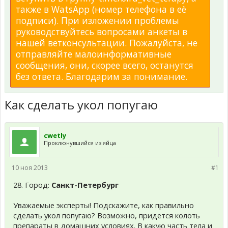
также в WatsApp (номер телефона в её
подписи). При изложении проблемы
руководствуйтесь вопросами анкеты в
нашей ветконсультации. Пожалуйста, не
отправляйте малоинформативные
сообщения, они, скорее всего, останутся
без ответа. Благодарим за понимание.
Как сделать укол попугаю
cwetly
Проклюнувшийся из яйца
10 ноя 2013
#1
28. Город:
Санкт-Петербург
Уважаемые эксперты! Подскажите, как правильно
сделать укол попугаю? Возможно, придется колоть
препараты в домашних условиях. В какую часть тела и