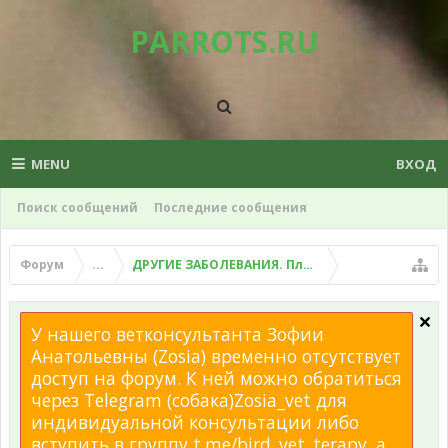
PARROTS.RU
MENU
ВХОД
Поиск сообщений
Последние сообщения
Форум
...
ДРУГИЕ ЗАБОЛЕВАНИЯ. Плохой помет, рвота и д
У нашего ветконсультанта Зофии
Анатольевны (Zosia) временно отсутствует
доступ на форум. К ней можно обратиться
через Telegram (собака)Zosia_vet для
индивидуальной консультации либо
вступить в группу t.me/bird_vet_terapy, а