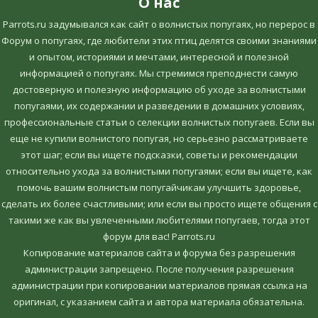
О нас
Parrots.ru задумывался как сайт о волнистых попугаях, но перерос в
Форум о попугаях, где любители этих птиц делятся своими знаниями
и опытом, историями и мечтами, интересной и полезной
информацией о попугаях. Мы стремимся преподнести самую
достоверную и полезную информацию об уходе за волнистыми
попугаями, их содержании и разведении в домашних условиях,
профессиональные статьи о селекции волнистых попугаев. Если вы
еще не купили волнистого попугая, но серьезно рассматриваете
этот шаг; если вы ищете подсказки, советы и рекомендации
относительно ухода за волнистыми попугаями; если вы ищете, как
помочь вашим волнистым попугайчикам улучшить здоровье,
сделать их более счастливыми; или если вы просто ищете общения с
такими же как вы увлеченными любителями попугаев, тогда этот
форум для вас! Parrots.ru
Копирование материалов сайта и форума без разрешения
администрации запрещено. После получения разрешения
администрации при копировании материалов прямая ссылка на
оригинал, c указанием сайта и автора материала обязательна.