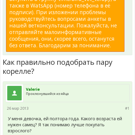
также в WatsApp (номер телефона в её
подписи). При изложении проблемы
руководствуйтесь вопросами анкеты в
нашей ветконсультации. Пожалуйста, не
отправляйте малоинформативные
сообщения, они, скорее всего, останутся
без ответа. Благодарим за понимание.
Как правильно подобрать пару
корелле?
Valerie
Проклюнувшийся из яйца
26 мар 2013
#1
У меня девочка, ей полтора года. Какого возраста ей
нужен самец? Я так понимаю лучше покупать
взрослого?