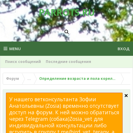
PARROTS.RU
MENU
ВХОД
Поиск сообщений
Последние сообщения
Форум
...
Определение возраста и пола корелл. Плюсы 
У нашего ветконсультанта Зофии
Анатольевны (Zosia) временно отсутствует
доступ на форум. К ней можно обратиться
через Telegram (собака)Zosia_vet для
индивидуальной консультации либо
вступить в группу t.me/bird_vet_terapy, а