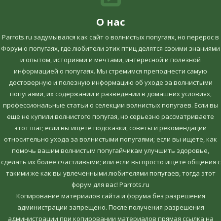
О нас
Parrots.ru задумывался как сайт о волнистых попугаях, но перерос в
Форум о попугаях, где любители этих птиц делятся своими знаниями
и опытом, историями и мечтами, интересной и полезной
информацией о попугаях. Мы стремимся преподнести самую
достоверную и полезную информацию об уходе за волнистыми
попугаями, их содержании и разведении в домашних условиях,
профессиональные статьи о селекции волнистых попугаев. Если вы
еще не купили волнистого попугая, но серьезно рассматриваете
этот шаг; если вы ищете подсказки, советы и рекомендации
относительно ухода за волнистыми попугаями; если вы ищете, как
помочь вашим волнистым попугайчикам улучшить здоровье,
сделать их более счастливыми; или если вы просто ищете общения с
такими же как вы увлеченными любителями попугаев, тогда этот
форум для вас! Parrots.ru
Копирование материалов сайта и форума без разрешения
администрации запрещено. После получения разрешения
администрации при копировании материалов прямая ссылка на