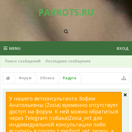
PARROTS.RU
MENU
ВХОД
Поиск сообщений
Последние сообщения
Форум
Облака
Радуга
У нашего ветконсультанта Зофии
Анатольевны (Zosia) временно отсутствует
доступ на форум. К ней можно обратиться
через Telegram (собака)Zosia_vet для
индивидуальной консультации либо
вступить в группу t.me/bird_vet_terapy, а