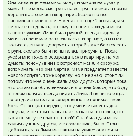
Она жила ещё несколько минут и умерла на руках у
мамы. Я не могла смотреть на ее труп, не смогла пойти
хоронить, а сейчас в квартире абсолютно все
напоминает мне о ней. У меня есть ещё 2 попугая, и я
не знаю что делать, потому что они стали для меня
словно чужими. Личи была ручной, всегда сидела у
меня на плече или развлекалась в квартире, а из них
только один мне доверяет - второй даже боится есть
с руки, сколько бы я не пыталась приручить. После
учебы мне тяжело возвращаться в квартиру, на миг
думать: почему Личи не встречает меня, и сразу же
вспоминать, что она мертва. Мама предлагает завести
нового попугая, тоже кореллу, но я не знаю, стоит ли,
потому что мне очень жаль двух других, которые пока
что остаются обделёнными, и я очень боюсь, что буду
в новом попугае всегда видеть Личи. Я не виню отца,
но он действительно совершенно не понимает мою
боль. Он всегда твердит, что у меня итак есть два
попугая, и не стоит плакать из-за какой-то птицы, но
как я не могу не плакать о ней? Она была для меня
самым лучшим другом, и к сожалению, была. Стоит
добавить, что Личи мы нашли на улице: она почти
месяц прожила у реки, а в самой воде мы нашли и ее