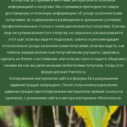
информацией о попугаях. Мы стремимся преподнести самую
достоверную и полезную информацию об уходе за волнистыми
попугаями, их содержании и разведении в домашних условиях,
профессиональные статьи о селекции волнистых попугаев. Если вы
еще не купили волнистого попугая, но серьезно рассматриваете
этот шаг; если вы ищете подсказки, советы и рекомендации
относительно ухода за волнистыми попугаями; если вы ищете, как
помочь вашим волнистым попугайчикам улучшить здоровье,
сделать их более счастливыми; или если вы просто ищете общения с
такими же как вы увлеченными любителями попугаев, тогда этот
форум для вас! Parrots.ru
Копирование материалов сайта и форума без разрешения
администрации запрещено. После получения разрешения
администрации при копировании материалов прямая ссылка на
оригинал, c указанием сайта и автора материала обязательна.
Forum software by XenForo™
Quality Add-Ons by WMTech