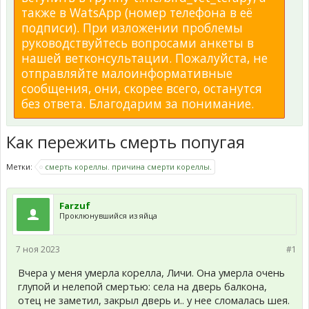
также в WatsApp (номер телефона в её
подписи). При изложении проблемы
руководствуйтесь вопросами анкеты в
нашей ветконсультации. Пожалуйста, не
отправляйте малоинформативные
сообщения, они, скорее всего, останутся
без ответа. Благодарим за понимание.
Как пережить смерть попугая
Метки:
смерть кореллы. причина смерти кореллы.
Farzuf
Проклюнувшийся из яйца
7 ноя 2023
#1
Вчера у меня умерла корелла, Личи. Она умерла очень
глупой и нелепой смертью: села на дверь балкона,
отец не заметил, закрыл дверь и.. у нее сломалась шея.