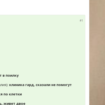
#1
т в поилку
илия):
клиника гард, сказали не помогут
я по клетки
ь, живет двое