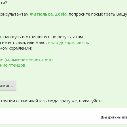
сти?
консультантам
Фитюлька
,
Zosia
, попросите посмотреть Вашу 
ть
наощупь и отпишитесь по результатам.
 не ест сама, или мало,
надо докармливать
.
ьном кормлении:
е (кормление через зонд)
ание птенцов
тамины
стоянии отписывайтесь сюда сразу же, пожалуйста.
(Вы должны во