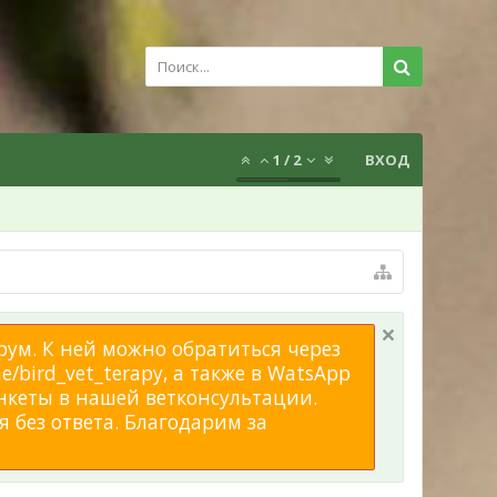
1
/
2
ВХОД
рум. К ней можно обратиться через
/bird_vet_terapy, а также в WatsApp
нкеты в нашей ветконсультации.
 без ответа. Благодарим за