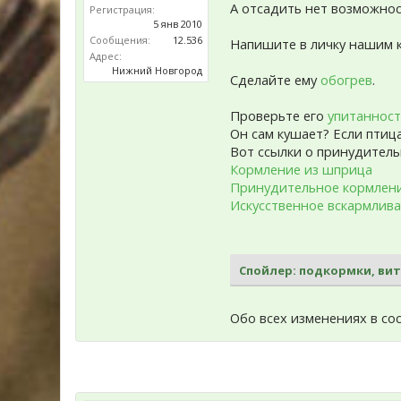
А отсадить нет возможно
Регистрация:
5 янв 2010
Сообщения:
12.536
Напишите в личку нашим 
Адрес:
Нижний Новгород
Сделайте ему
обогрев
.
Проверьте его
упитаннос
Он сам кушает? Если птица
Вот ссылки о принудител
Кормление из шприца
Принудительное кормлени
Искусственное вскармлив
Спойлер:
подкормки, ви
Обо всех изменениях в со