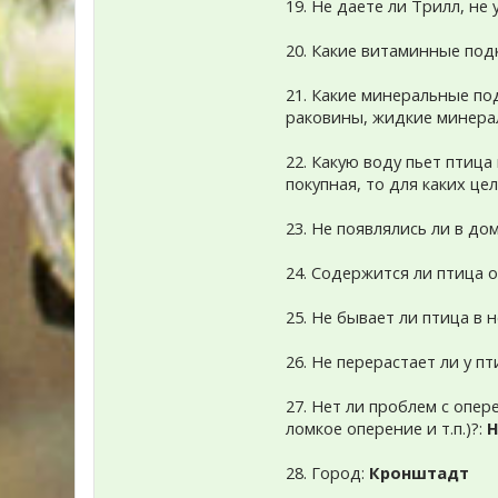
19. Не даете ли Трилл, не
20. Какие витаминные под
21. Какие минеральные по
раковины, жидкие минера
22. Какую воду пьет птица
покупная, то для каких цел
23. Не появлялись ли в до
24. Содержится ли птица од
25. Не бывает ли птица в
26. Не перерастает ли у п
27. Нет ли проблем с опе
ломкое оперение и т.п.)?:
Н
28. Город:
Кронштадт