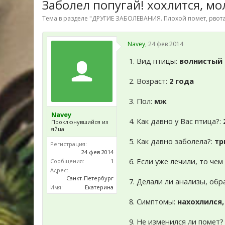
Заболел попугай! хохлится, м
Тема в разделе "
ДРУГИЕ ЗАБОЛЕВАНИЯ. Плохой помет, рвота
Navey
,
24 фев 2014
1. Вид птицы:
волнистый 
2. Возраст:
2 года
3. Пол:
мж
Navey
4. Как давно у Вас птица?:
Проклюнувшийся из
яйца
5. Как давно заболела?:
тр
Регистрация:
24 фев 2014
6. Если уже лечили, то че
Сообщения:
1
Адрес:
Санкт-Петербург
7. Делали ли анализы, обр
Имя:
Екатерина
8. Симптомы:
нахохлился,
9. Не изменился ли помет?