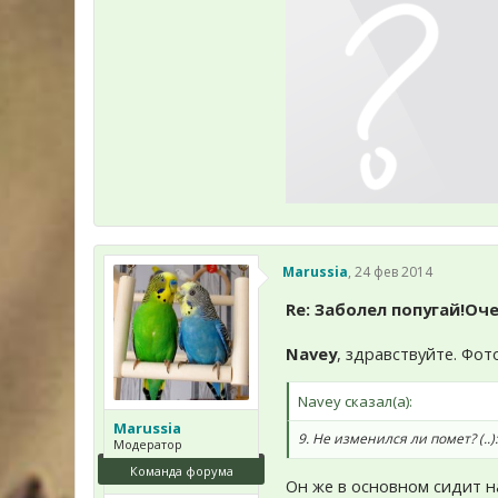
Marussia
,
24 фев 2014
Re: Заболел попугай!Оче
Navey
, здравствуйте. Фот
Navey сказал(а):
Marussia
9. Не изменился ли помет? (..)
Модератор
Команда форума
Он же в основном сидит н