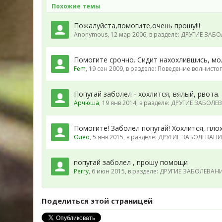
Похожие темы
Пожалуйста,помогите,очень прошу!!!
Anonymous
,
12 мар 2006
, в разделе:
ДРУГИЕ ЗАБОЛ
Помогите срочно. Сидит нахохлившись, мо
Fem
,
19 сен 2009
, в разделе:
Поведение волнистог
Попугай заболел - хохлится, вялый, рвота.
Арчюша
,
19 янв 2014
, в разделе:
ДРУГИЕ ЗАБОЛЕВА
Помогите! Заболел попугай! Хохлится, пло
Олео
,
5 янв 2015
, в разделе:
ДРУГИЕ ЗАБОЛЕВАНИЯ.
попугай заболел , прошу помощи
Perry
,
6 июн 2015
, в разделе:
ДРУГИЕ ЗАБОЛЕВАНИЯ
Поделиться этой страницей