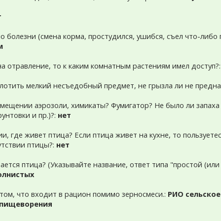
т
ло болезни (смена корма, простудился, ушибся, съел что-либо 
м
 на отравление, то к каким комнатным растениям имел доступ?
оглотить мелкий несъедобный предмет, не грызла ли не предн
помещении аэрозоли, химикаты? Фумигатор? Не было ли запаха 
унтовки и пр.)?:
нет
ии, где живет птица? Если птица живет на кухне, то пользует
утствии птицы?:
нет
ается птица? (Указывайте название, ответ типа "простой (ил
олнистых
том, что входит в рацион помимо зерносмеси.:
РИО сельское
я пищеворения