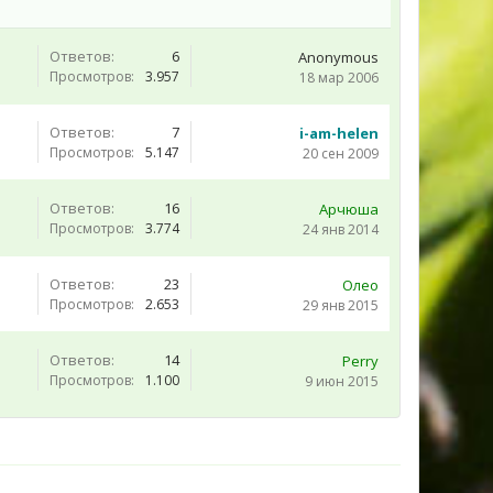
Ответов:
6
Anonymous
Просмотров:
3.957
18 мар 2006
Ответов:
7
i-am-helen
Просмотров:
5.147
20 сен 2009
Ответов:
16
Арчюша
Просмотров:
3.774
24 янв 2014
Ответов:
23
Олео
Просмотров:
2.653
29 янв 2015
Ответов:
14
Perry
Просмотров:
1.100
9 июн 2015