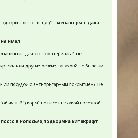
подозрительное и т.д.)?:
смена корма. дала
:
не имел
азначенные для этого материалы?:
нет
краски или других резких запахов? Не было ли
есь ли посудой с антипригарным покрытием? Не
и "обычный") корм" не несет никакой полезной
 поссо в колосьях,подкормка Витакрафт