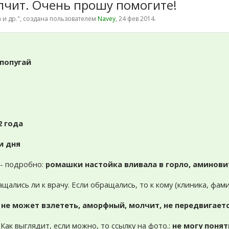
олчит. Очень прошу помогите!
 и др.
", создана пользователем
Navey
,
24 фев 2014
.
попугай
2 года
и дня
м - подробно:
ромашки настойка вливала в горло, аминови
ащались ли к врачу. Если обращались, то к кому (клиника, фам
 не может взлететь, аморфный, молчит, не передвигаетс
 Как выглядит, если можно, то ссылку на фото.:
не могу понят