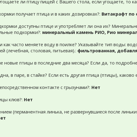
 угощаете ли птицу пищей с Вашего стола, если угощаете, то к
кормки получает птица и в каких дозировках?:
Витакрафт по 
дкормки доступны птице и употребляет ли она их? Минеральн
льные подкормки?:
минеральный камень РИО, Рио минераль
 и как часто меняете воду в поилке? Указывайте тип воды: во
ей (лечебная, столовая, питьевая).:
фильтрованная, добавл
ме новые птицы в последние два месяца? Если да, то подробне
на, в паре, в стайке? Если есть другая птица (птицы), каково 
 непосредственном контакте с грызунами?:
Нет
тицы клюв?:
Нет
рением (перманентная линька, не развернувшиеся после линь
ет