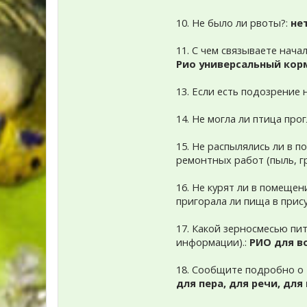
10. Не было ли рвоты?:
не
11. С чем связываете нача
Рио универсальный кор
13. Если есть подозрение
14. Не могла ли птица пр
15. Не распылялись ли в 
ремонтных работ (пыль, гр
16. Не курят ли в помещен
пригорала ли пища в прис
17. Какой зерносмесью пит
информации).:
РИО для в
18. Сообщите подробно о 
для пера, для речи, дл