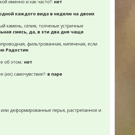
акой именно и как часто?:
нет
одной каждого вида в неделю на двоих
ый камень, сепия, толченые устричные
ная смесь, да, в эти два дня чаще
допроводная, фильтрованная, кипяченая, если
яю Радостин
е об этом.:
нет
ее (их) самочувствие?:
в паре
ки или деформированные перья, растрепанное и