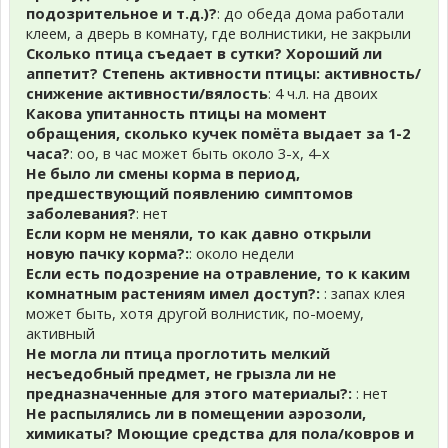
подозрительное и т.д.)?
: до обеда дома работали
клеем, а дверь в комнату, где волнистики, не закрыли
Сколько птица съедает в сутки? Хороший ли
аппетит? Степень активности птицы: активность/
снижение активности/вялость
: 4 ч.л. на двоих
Какова упитанность птицы на момент
обращения, сколько кучек помёта выдает за 1-2
часа?
: оо, в час может быть около 3-х, 4-х
Не было ли смены корма в период,
предшествующий появлению симптомов
заболевания?
: нет
Если корм не меняли, то как давно открыли
новую пачку корма?:
: около недели
Если есть подозрение на отравление, то к каким
комнатным растениям имел доступ?:
: запах клея
может быть, хотя другой волнистик, по-моему,
активный
Не могла ли птица проглотить мелкий
несъедобный предмет, не грызла ли не
предназначенные для этого материалы?:
: нет
Не распылялись ли в помещении аэрозоли,
химикаты? Моющие средства для пола/ковров и