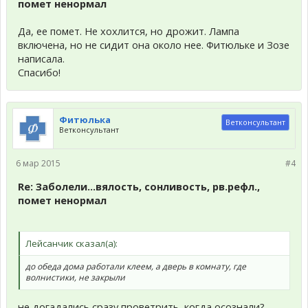
помет ненормал
Да, ее помет. Не хохлится, но дрожит. Лампа
включена, но не сидит она около нее. Фитюльке и Зозе
написала.
Спасибо!
Фитюлька
Ветконсультант
Ветконсультант
6 мар 2015
#4
Re: Заболели...вялость, сонливость, рв.рефл.,
помет ненормал
Лейсанчик сказал(а):
до обеда дома работали клеем, а дверь в комнату, где
волнистики, не закрыли
не догадались сразу проветрить ,когда осознали?