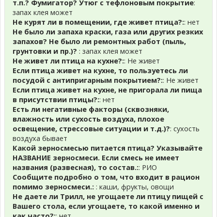
т.п.? Фумигатор? Утюг с тефлоновым покрытие
:
запах клея может
Не курят ли в помещении, где живет птица?:
: нет
Не было ли запаха краски, газа или других резких
запахов? Не было ли ремонтных работ (пыль,
грунтовки и пр.)?
: запах клея может
Не живет ли птица на кухне?:
: Не живет
Если птица живет на кухне, то пользуетесь ли
посудой с антипригарным покрытием?:
: Не живет
Если птица живет на кухне, не пригорала ли пища
в присутствии птицы?:
: нет
Есть ли негативные факторы (сквозняки,
влажность или сухость воздуха, плохое
освещение, стрессовые ситуации и т.д.)?
: сухость
воздуха бывает
Какой зерносмесью питается птица? Указывайте
НАЗВАНИЕ зерносмеси. Если смесь не имеет
названия (развесная), то состав.:
: РИО
Сообщите подробно о том, что входит в рацион
помимо зерносмеси.:
: каши, фрукты, овощи
Не даете ли Трилл, не угощаете ли птицу пищей с
Вашего стола, если угощаете, то какой именно и
как часто?:
: нет