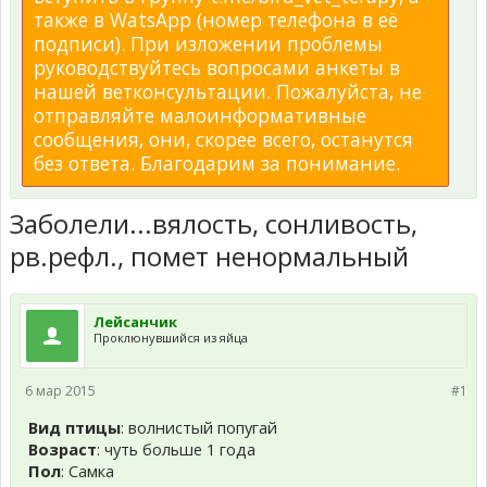
также в WatsApp (номер телефона в её
подписи). При изложении проблемы
руководствуйтесь вопросами анкеты в
нашей ветконсультации. Пожалуйста, не
отправляйте малоинформативные
сообщения, они, скорее всего, останутся
без ответа. Благодарим за понимание.
Заболели...вялость, сонливость,
рв.рефл., помет ненормальный
Лейсанчик
Проклюнувшийся из яйца
6 мар 2015
#1
Вид птицы
: волнистый попугай
Возраст
: чуть больше 1 года
Пол
: Самка