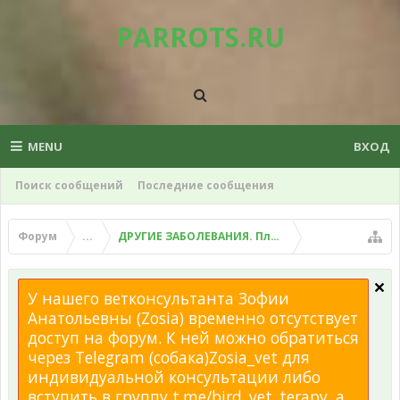
PARROTS.RU
MENU
ВХОД
Поиск сообщений
Последние сообщения
Форум
...
ДРУГИЕ ЗАБОЛЕВАНИЯ. Плохой помет, рвота и д
У нашего ветконсультанта Зофии
Анатольевны (Zosia) временно отсутствует
доступ на форум. К ней можно обратиться
через Telegram (собака)Zosia_vet для
индивидуальной консультации либо
вступить в группу t.me/bird_vet_terapy, а