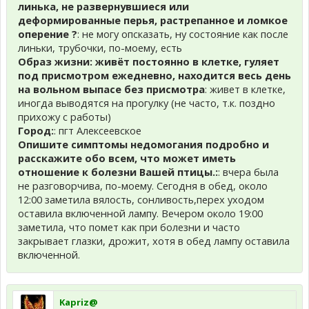
линька, не развернувшиеся или
деформированные перья, растрепанное и ломкое
оперение ?
: не могу опсказать, ну состояние как после
линьки, трубочки, по-моему, есть
Образ жизни: живёт постоянно в клетке, гуляет
под присмотром ежедневно, находится весь день
на вольном выпасе без присмотра
: живет в клетке,
иногда выводятся на прогулку (не часто, т.к. поздно
прихожу с работы)
Город:
: пгт Алексеевское
Опишите симптомы недомогания подробно и
расскажите обо всем, что может иметь
отношение к болезни Вашей птицы.:
: вчера была
не разговорчива, по-моему. Сегодня в обед, около
12:00 заметила вялость, сонливость,перех уходом
оставила включенной лампу. Вечером около 19:00
заметила, что помет как при болезни и часто
закрывает глазки, дрожит, хотя в обед лампу оставила
включенной.
Kapriz@