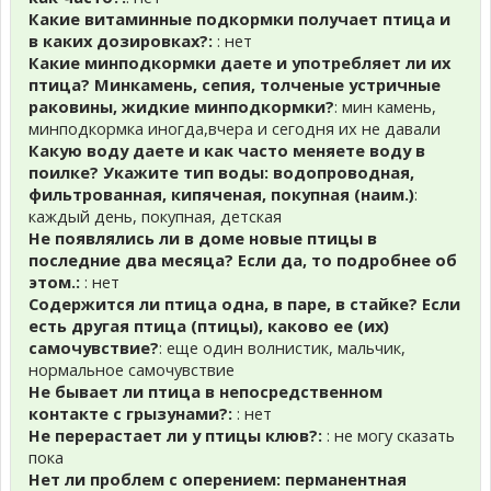
Какие витаминные подкормки получает птица и
в каких дозировках?:
: нет
Какие минподкормки даете и употребляет ли их
птица? Минкамень, сепия, толченые устричные
раковины, жидкие минподкормки?
: мин камень,
минподкормка иногда,вчера и сегодня их не давали
Какую воду даете и как часто меняете воду в
поилке? Укажите тип воды: водопроводная,
фильтрованная, кипяченая, покупная (наим.)
:
каждый день, покупная, детская
Не появлялись ли в доме новые птицы в
последние два месяца? Если да, то подробнее об
этом.:
: нет
Содержится ли птица одна, в паре, в стайке? Если
есть другая птица (птицы), каково ее (их)
самочувствие?
: еще один волнистик, мальчик,
нормальное самочувствие
Не бывает ли птица в непосредственном
контакте с грызунами?:
: нет
Не перерастает ли у птицы клюв?:
: не могу сказать
пока
Нет ли проблем с оперением: перманентная