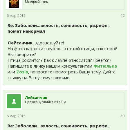
Матёрый птиц
6 мар 2015
#2
Re: Заболели...вялость, сонливость, рв.рефл.,
помет ненормал
Лейсанчик
, здравствуйте!
На фото какашки в лужах - это той птицы, о которой
Вы говорите?
Птица хохлится? Как к лампе относится? Греется?
Напишите в личку нашим консультантам
Фитюлька
или
Zosia
, попросите посмотреть Вашу тему. Дайте
ссылку на Вашу тему в письме.
Лейсанчик
Проклюнувшийся из яйца
6 мар 2015
#3
Re: Заболели...вялость, сонливость, рв.рефл.,