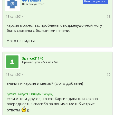
Фитюлька
Ветконсультант
Ветконсультант
13 сен 2014
#8
карсил можно, т.к. проблемы с поджелудочной могут
быть связаны с болезнями печени.
фото не видны.
Sparco21140
Проклюнувшийся из яйца
13 сен 2014
#9
значит и карсил и мезим? (фото добавил)
Добавлено спустя 3 минуты 9 секунд:
если и то и другое, то как Карсил давать и какова
очередность? спасибо за понимание и быстрые
ответы
)))