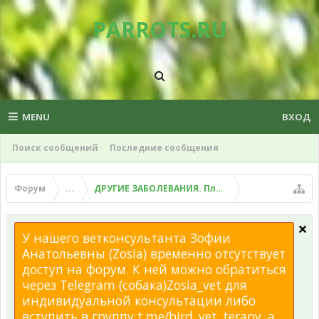
PARROTS.RU
MENU
ВХОД
Поиск сообщений
Последние сообщения
Форум
...
ДРУГИЕ ЗАБОЛЕВАНИЯ. Плохой помет, рвота и д
У нашего ветконсультанта Зофии
Анатольевны (Zosia) временно отсутствует
доступ на форум. К ней можно обратиться
через Telegram (собака)Zosia_vet для
индивидуальной консультации либо
вступить в группу t.me/bird_vet_terapy, а