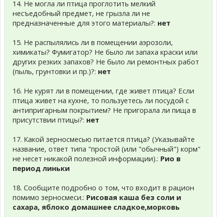
14. Не могла ли птица проглотить мелкий
несъедобный предмет, не грызла ли не
предназначенные для этого материалы?:
нет
15. Не распылялись ли в помещении аэрозоли,
химикаты? Фумигатор? Не было ли запаха краски или
других резких запахов? Не было ли ремонтных работ
(пыль, грунтовки и пр.)?:
нет
16. Не курят ли в помещении, где живет птица? Если
птица живет на кухне, то пользуетесь ли посудой с
антипригарным покрытием? Не пригорала ли пища в
присутствии птицы?:
нет
17. Какой зерносмесью питается птица? (Указывайте
название, ответ типа "простой (или "обычный") корм"
не несет никакой полезной информации).:
Рио в
период линьки
18. Сообщите подробно о том, что входит в рацион
помимо зерносмеси.:
Рисовая каша без соли и
сахара, яблоко домашнее сладкое,морковь