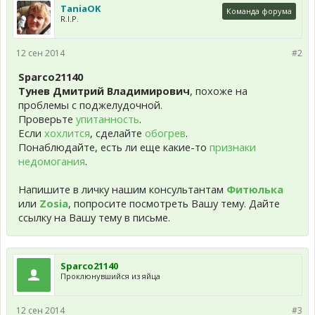
TaniaOK
Команда форума
R.I.P.
12 сен 2014
#2
Sparco21140
Тунев Дмитрий Владимирович
, похоже на
проблемы с поджелудочной.
Проверьте
упитанность
.
Если
хохлится
, сделайте
обогрев
.
Понаблюдайте, есть ли еще какие-то
признаки
недомогания
.
Напишите в личку нашим консультантам
Фитюлька
или
Zosia
, попросите посмотреть Вашу тему. Дайте
ссылку на Вашу тему в письме.
Sparco21140
Проклюнувшийся из яйца
12 сен 2014
#3