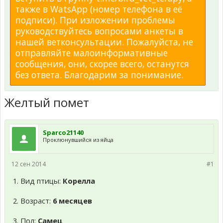
также в WatsApp (номер телефона в её
подписи). При изложении проблемы
руководствуйтесь вопросами анкеты в
нашей ветконсультации. Пожалуйста, не
отправляйте малоинформативные
сообщения, они, скорее всего, останутся
без ответа. Благодарим за понимание.
Желтый помет
Sparco21140
Проклюнувшийся из яйца
12 сен 2014
#1
1. Вид птицы:
Корелла
2. Возраст:
6 месяцев
3. Пол:
Самец