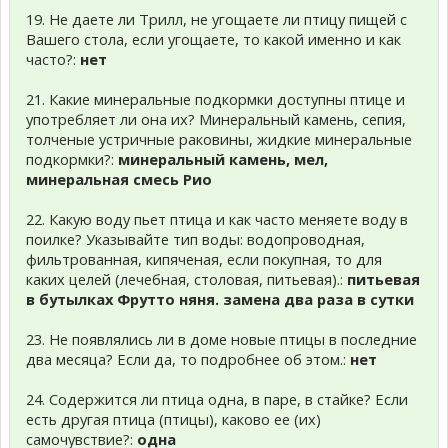
19. Не даете ли Трилл, не угощаете ли птицу пищей с
Вашего стола, если угощаете, то какой именно и как
часто?:
нет
21. Какие минеральные подкормки доступны птице и
употребляет ли она их? Минеральный камень, сепия,
толченые устричные раковины, жидкие минеральные
подкормки?:
минеральный камень, мел,
минеральная смесь Рио
22. Какую воду пьет птица и как часто меняете воду в
поилке? Указывайте тип воды: водопроводная,
фильтрованная, кипяченая, если покупная, то для
каких целей (лечебная, столовая, питьевая).:
питьевая
в бутылках Фрутто няня. замена два раза в сутки
23. Не появлялись ли в доме новые птицы в последние
два месяца? Если да, то подробнее об этом.:
нет
24. Содержится ли птица одна, в паре, в стайке? Если
есть другая птица (птицы), каково ее (их)
самочувствие?:
одна