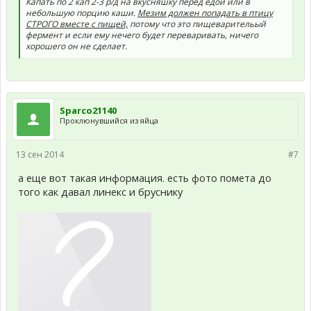
Капать по 2 кап 2-3 р/д на вкусняшку перед едой или в
небольшую порцию каши.
Мезим должен попадать в птицу
СТРОГО вместе с пищей,
потому что это пищеварительый
фермент и если ему нечего будет переваривать, ничего
хорошего он не сделает.
Sparco21140
Проклюнувшийся из яйца
13 сен 2014
#7
а еще вот такая информация. есть фото помета до
того как давал линекс и бруснику