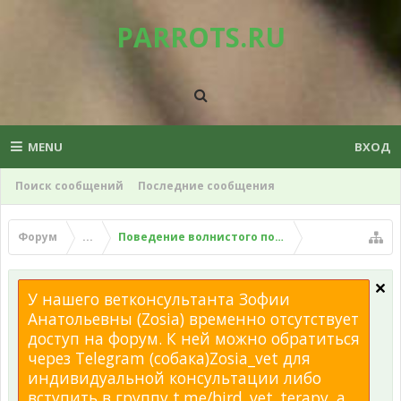
PARROTS.RU
MENU
ВХОД
Поиск сообщений
Последние сообщения
Форум
...
Поведение волнистого попугая
У нашего ветконсультанта Зофии
Анатольевны (Zosia) временно отсутствует
доступ на форум. К ней можно обратиться
через Telegram (собака)Zosia_vet для
индивидуальной консультации либо
вступить в группу t.me/bird_vet_terapy, а