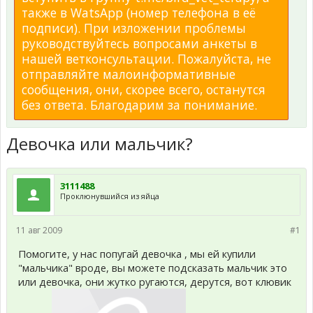
также в WatsApp (номер телефона в её
подписи). При изложении проблемы
руководствуйтесь вопросами анкеты в
нашей ветконсультации. Пожалуйста, не
отправляйте малоинформативные
сообщения, они, скорее всего, останутся
без ответа. Благодарим за понимание.
Девочка или мальчик?
3111488
Проклюнувшийся из яйца
11 авг 2009
#1
Помогите, у нас попугай девочка , мы ей купили
"мальчика" вроде, вы можете подсказать мальчик это
или девочка, они жутко ругаются, дерутся, вот клювик