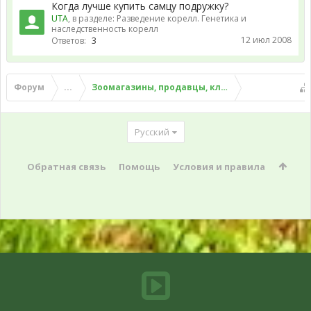
Когда лучше купить самцу подружку?
UTA
, в разделе:
Разведение корелл. Генетика и
наследственность корелл
12 июл 2008
Ответов:
3
Форум
...
Зоомагазины, продавцы, клубы, питомники и 
Русский
Обратная связь
Помощь
Условия и правила