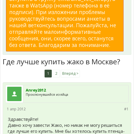
также в WatsApp (номер телефона в её
подписи). При изложении проблемы
руководствуйтесь вопросами анкеты в
нашей ветконсультации. Пожалуйста, не
отправляйте малоинформативные
сообщения, они, скорее всего, останутся
без ответа. Благодарим за понимание.
Где лучше купить жако в Москве?
1
2
Вперёд >
Anrey2012
Проклюнувшийся из яйца
1 апр 2012
#1
Здравствуйте!
Давно хочу завести Жако, но никак не могу решиться
где лучше его купить. Мне бы хотелось купить птенца-