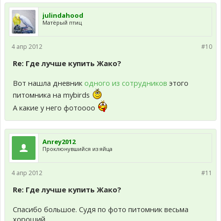
julindahood
Матёрый птиц
4 апр 2012
#10
Re: Где лучше купить Жако?
Вот нашла дневник
одного из сотрудников
этого
питомника на mybirds
А какие у него фотоооо
Anrey2012
Проклюнувшийся из яйца
4 апр 2012
#11
Re: Где лучше купить Жако?
Спасибо большое. Судя по фото питомник весьма
хороший.