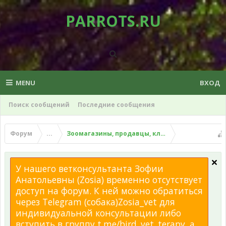
PARROTS.RU
MENU
ВХОД
Поиск сообщений
Последние сообщения
Форум
...
Зоомагазины, продавцы, клубы, питомники и 
У нашего ветконсультанта Зофии
Анатольевны (Zosia) временно отсутствует
доступ на форум. К ней можно обратиться
через Telegram (собака)Zosia_vet для
индивидуальной консультации либо
вступить в группу t.me/bird_vet_terapy, а