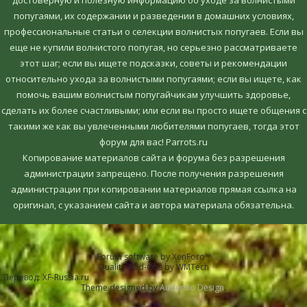
попугаями, их содержании и разведении в домашних условиях,
профессиональные статьи о селекции волнистых попугаев. Если вы
еще не купили волнистого попугая, но серьезно рассматриваете
этот шаг; если вы ищете подсказки, советы и рекомендации
относительно ухода за волнистыми попугаями; если вы ищете, как
помочь вашим волнистым попугайчикам улучшить здоровье,
сделать их более счастливыми; или если вы просто ищете общения с
такими же как вы увлеченными любителями попугаев, тогда этот
форум для вас! Parrots.ru
Копирование материалов сайта и форума без разрешения
администрации запрещено. После получения разрешения
администрации при копировании материалов прямая ссылка на
оригинал, c указанием сайта и автора материала обязательна.
Forum software by XenForo™
Quality Add-Ons by WMTech
Перевод:
XF-Russia.ru
Theme designed by
Audentio Design
.