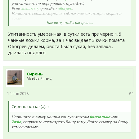
упитанность не определяют, щупайте.)
Если
хохлится
, сделайте
обогрев
.
Напишите сколько корма в чайных ложках птица съедает в
сутки.
Нажмите, чтобы раскрыть...
Понаблюдайте и укажите, сколько кучек помёта выдает за 1-2
часа.
Упитанность умеренная, в сутки есть примерно 1,5
Рвота была какая? Сухая, мокрая, со слизью,с запахом? Как
чайные ложки корма, за 1 час выдаёт 3 кучки помёта.
часто повторялась? Как долго длилась?
Обогрев делаем, рвота была сухая, без запаха.,
длилась недолго.
Напишите в личку нашим консультантам
Фитюлька
или
Zosia
, попросите посмотреть Вашу тему. Дайте ссылку на Вашу
тему в письме.
Воду необходимо менять каждый день, поилку при этом
Сирень
тщательно мыть.
Матёрый птиц
Кипяченую и водопроводную давать не надо, подробнее
о
воде
.
14 янв 2018
#4
Сирень сказал(а):
↑
Напишите в личку нашим консультантам
Фитюлька
или
Zosia
, попросите посмотреть Вашу тему. Дайте ссылку на Вашу
тему в письме.