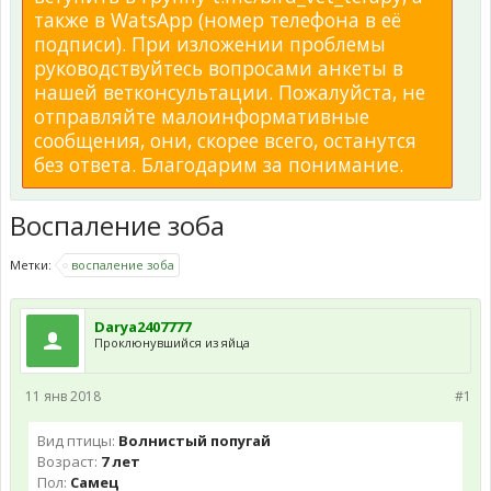
также в WatsApp (номер телефона в её
подписи). При изложении проблемы
руководствуйтесь вопросами анкеты в
нашей ветконсультации. Пожалуйста, не
отправляйте малоинформативные
сообщения, они, скорее всего, останутся
без ответа. Благодарим за понимание.
Воспаление зоба
Метки:
воспаление зоба
Darya2407777
Проклюнувшийся из яйца
11 янв 2018
#1
Вид птицы:
Волнистый попугай
Возраст:
7 лет
Пол:
Самец