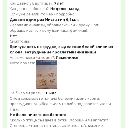
Как давно у Вас птица?:
7 лет
Как давно заболела?:
Неделю назад
Если уже лечили, то чем - подробно:
Давали один раз Нистатин 0,1 мл.
Делали ли анализы, обращались ли к врачу. Если
обращались, то к кому (клиника, фамилия)::
Нет
Симптомы::
Припухлость на грудке, выделение белой слизи из
клюва, затруднение проглатывания пищи
Не изменился ли помет?:
Изменился
Фото помета:
Не было ли рвоты?:
Была
С чем связываете начало болезни (смена корма,
простудился, ушибся, съел что-либо подозрительное и
т.д.)?:
Не было ничего особенного
Сколько птица съедает в сутки? Хороший ли аппетит?
Степень активности птицы: активность/снижение