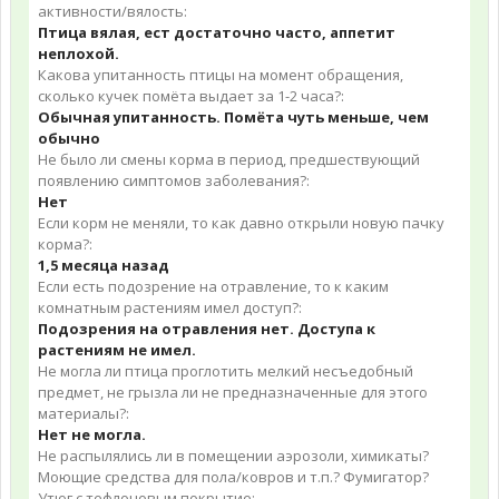
активности/вялость:
Птица вялая, ест достаточно часто, аппетит
неплохой.
Какова упитанность птицы на момент обращения,
сколько кучек помёта выдает за 1-2 часа?:
Обычная упитанность. Помёта чуть меньше, чем
обычно
Не было ли смены корма в период, предшествующий
появлению симптомов заболевания?:
Нет
Если корм не меняли, то как давно открыли новую пачку
корма?:
1,5 месяца назад
Если есть подозрение на отравление, то к каким
комнатным растениям имел доступ?:
Подозрения на отравления нет. Доступа к
растениям не имел.
Не могла ли птица проглотить мелкий несъедобный
предмет, не грызла ли не предназначенные для этого
материалы?:
Нет не могла.
Не распылялись ли в помещении аэрозоли, химикаты?
Моющие средства для пола/ковров и т.п.? Фумигатор?
Утюг с тефлоновым покрытие: