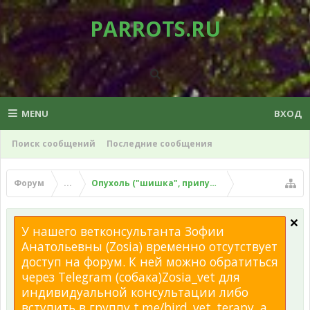
PARROTS.RU
MENU
ВХОД
Поиск сообщений
Последние сообщения
Форум
...
Опухоль ("шишка", припухлость), липома у поп
У нашего ветконсультанта Зофии
Анатольевны (Zosia) временно отсутствует
доступ на форум. К ней можно обратиться
через Telegram (собака)Zosia_vet для
индивидуальной консультации либо
вступить в группу t.me/bird_vet_terapy, а