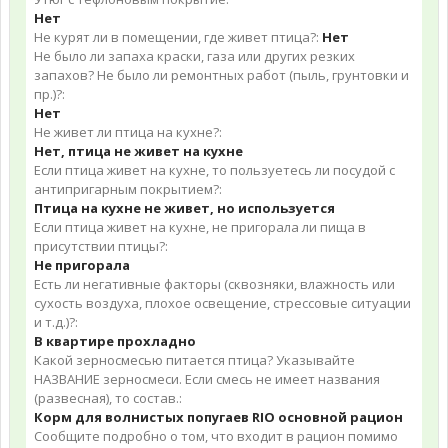
Нет
Не курят ли в помещении, где живет птица?:
Нет
Не было ли запаха краски, газа или других резких
запахов? Не было ли ремонтных работ (пыль, грунтовки и
пр.)?:
Нет
Не живет ли птица на кухне?:
Нет, птица не живет на кухне
Если птица живет на кухне, то пользуетесь ли посудой с
антипригарным покрытием?:
Птица на кухне не живет, но используется
Если птица живет на кухне, не пригорала ли пища в
присутствии птицы?:
Не пригорала
Есть ли негативные факторы (сквозняки, влажность или
сухость воздуха, плохое освещение, стрессовые ситуации
и т.д.)?:
В квартире прохладно
Какой зерносмесью питается птица? Указывайте
НАЗВАНИЕ зерносмеси. Если смесь не имеет названия
(развесная), то состав.:
Корм для волнистых попугаев RIO основной рацион
Сообщите подробно о том, что входит в рацион помимо