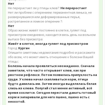
Нет
Не перерастает ли у птицы клюв?:
Не переростает
Нет ли проблем с оперением: перманентная линька, не
развернувшиеся или деформированные перья,
растрепанное и ломкое оперение ?:
Нет
Образ жизни: живёт постоянно в клетке, гуляет под
присмотром ежедневно, находится весь день на вольном
выпасе без присмотра:
Живёт в клетке, иногда гуляет под присмотром
Город:
Курган
Опишите симптомы недомогания подробно и расскажите
обо всем, что может иметь отношение к болезни Вашей
птицы.:
Болезнь начала проявляться неожиданно. Сначала
заметили, что часто открывает клюв, как при
рвотном рефлексе. Потом появилась припухлость на
груди. У клюва начал скапливаться корм, птица
будто давилась им. Затем иногда выделялась белая
слизь из клюва. Попугай стал менее активный, всё
время хохлится. Сегодня перестали давать готовый
корм и запаривали для него пшено, пшено есть с
неохотой.