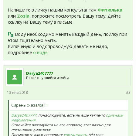
Напишите в личку нашим консультантам
Фитюлька
или
Zosia
, попросите посмотреть Вашу тему. Дайте
ссылку на Вашу тему в письме.
Воду необходимо менять каждый день, поилку при
этом тщательно мыть.
Кипяченую и водопроводную давать не надо,
подробнее
о воде
.
Darya2407777
Проклюнувшийся из яйца
13 янв 2018
#3
Сирень сказал(а):
↑
Darya2407777
, понаблюдайте, есть ли еще какие-то
признаки
недомогания
.
Отвечайте пожалуйста на все вопросы, этот важно для
постановки диагноза:
Посмотрите как и проверьте
упитанность
. (На глаз