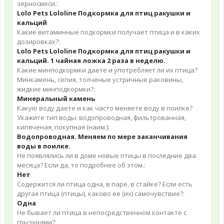
зерносмеси.:
Lolo Pets Lololine Подкормка для птиц ракушки и
кальций
Какие витаминные подкормки получает птица и в каких
дозировках?:
Lolo Pets Lololine Подкормка для птиц ракушки и
кальций. 1 чайная ложка 2 раза в неделю.
Какие минподкормки даете и употребляет ли их птица?
Минкамень, сепия, толченые устричные раковины,
жидкие минподкормки?:
Минеральный камень
Какую воду даете и как часто меняете воду в поилке?
Укажите тип воды: водопроводная, фильтрованная,
кипяченая, покупная (наим.):
Водопроводная. Меняем по мере заканчивания
воды в поилке.
Не появлялись ли в доме новые птицы в последние два
месяца? Если да, то подробнее об этом.:
Нет
Содержится ли птица одна, в паре, в стайке? Если есть
другая птица (птицы), каково ее (их) самочувствие?:
Одна
Не бывает ли птица в непосредственном контакте с
грызунами?: