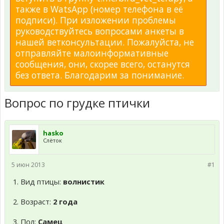
также в WatsApp (номер телефона в её
подписи). При изложении проблемы
руководствуйтесь вопросами анкеты в
нашей ветконсультации. Пожалуйста, не
отправляйте малоинформативные
сообщения, они, скорее всего, останутся
без ответа. Благодарим за понимание.
Вопрос по грудке птички
hasko
Слёток
5 июн 2013
#1
1. Вид птицы:
волнистик
2. Возраст:
2 года
3. Пол:
Самец