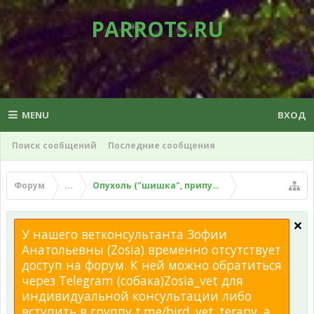
PARROTS.RU
MENU
ВХОД
Поиск сообщений
Последние сообщения
Форум
...
Опухоль ("шишка", припухлость), липома у поп
У нашего ветконсультанта Зофии
Анатольевны (Zosia) временно отсутствует
доступ на форум. К ней можно обратиться
через Telegram (собака)Zosia_vet для
индивидуальной консультации либо
вступить в группу t.me/bird_vet_terapy, а