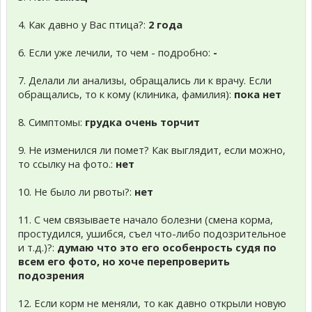
4. Как давно у Вас птица?:
2 года
6. Если уже лечили, то чем - подробно:
-
7. Делали ли анализы, обращались ли к врачу. Если
обращались, то к кому (клиника, фамилия):
пока нет
8. Симптомы:
грудка очень торчит
9. Не изменился ли помет? Как выглядит, если можно,
то ссылку на фото.:
нет
10. Не было ли рвоты?:
нет
11. С чем связываете начало болезни (смена корма,
простудился, ушибся, съел что-либо подозрительное
и т.д.)?:
думаю что это его особенрость судя по
всем его фото, но хоче перепроверить
подозрения
12. Если корм не меняли, то как давно открыли новую