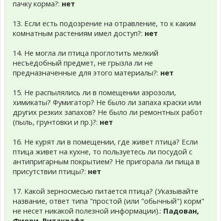
пачку корма?:
нет
13. Если есть подозрение на отравление, то к каким
комнатным растениям имел доступ?:
нет
14. Не могла ли птица проглотить мелкий
несъедобный предмет, не грызла ли не
предназначенные для этого материалы?:
нет
15. Не распылялись ли в помещении аэрозоли,
химикаты? Фумигатор? Не было ли запаха краски или
других резких запахов? Не было ли ремонтных работ
(пыль, грунтовки и пр.)?:
нет
16. Не курят ли в помещении, где живет птица? Если
птица живет на кухне, то пользуетесь ли посудой с
антипригарным покрытием? Не пригорала ли пища в
присутствии птицы?:
нет
17. Какой зерносмесью питается птица? (Указывайте
название, ответ типа "простой (или "обычный") корм"
не несет никакой полезной информации).:
Падован,
Фиори, Витакрафт