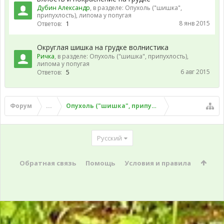
Дубин Александр
, в разделе:
Опухоль ("шишка",
припухлость), липома у попугая
8 янв 2015
Ответов:
1
Округлая шишка на грудке волнистика
Ричка
, в разделе:
Опухоль ("шишка", припухлость),
липома у попугая
6 авг 2015
Ответов:
5
Форум
...
Опухоль ("шишка", припухлость), липома у поп
Русский
Обратная связь
Помощь
Условия и правила