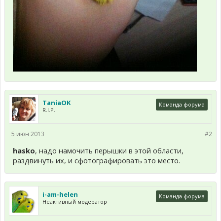
TaniaOK
Команда форума
R.I.P.
5 июн 2013
#2
hasko
, надо намочить перышки в этой области,
раздвинуть их, и сфотографировать это место.
i-am-helen
Команда форума
Неактивный модератор