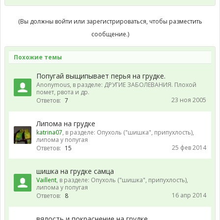
(Вы должны войти или зарегистрироваться, чтобы разместить
сообщение.)
Похожие темы
Попугай выщипывает перья на грудке.
Anonymous
, в разделе:
ДРУГИЕ ЗАБОЛЕВАНИЯ. Плохой
помет, рвота и др.
23 ноя 2005
Ответов:
7
Липома на грудке
katrina07
, в разделе:
Опухоль ("шишка", припухлость),
липома у попугая
25 фев 2014
Ответов:
15
шишка на грудке самца
Vaillent
, в разделе:
Опухоль ("шишка", припухлость),
липома у попугая
16 апр 2014
Ответов:
8
вялость и покраснение на грудке