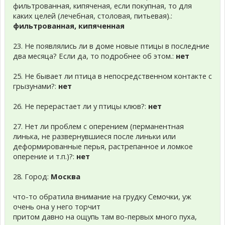
фильтрованная, кипяченая, если покупная, то для
каких целей (лечебная, столовая, питьевая).:
фильтрованная, кипяченная
23. Не появлялись ли в доме новые птицы в последние
два месяца? Если да, то подробнее об этом.:
нет
25. Не бывает ли птица в непосредственном контакте с
грызунами?:
нет
26. Не перерастает ли у птицы клюв?:
нет
27. Нет ли проблем с оперением (перманентная
линька, не развернувшиеся после линьки или
деформированные перья, растрепанное и ломкое
оперение и т.п.)?:
нет
28. Город:
Москва
что-то обратила внимание на грудку Семочки, уж
очень она у него торчит
притом давно на ощупь там во-первых много пуха,