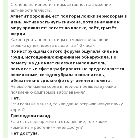
Степень активности птицы: активность/снижение
активности/вялость:
Аппетит хороший, ест полторы ложки зернокорма в
день. Активность чуть снижена, хотя внимание к
миру проявляет: летает по клетке, поёт, грызёт
жерди.
Какова упитанность птицы на момент обращения,
сколько кучек помёта выдает за 1-2 часа?:
По инструкциям с этого форума ощупала киль на
груди, истощения/ожирения не обнаружила. По
помету: на дне клетки лежит наполнитель,
посчитать и сфотографировать не представляется
возможным, сегодня убрала наполнитель,
обязательно сделаю фото утреннего помета.
Не было ли смены корма в период, предшествующий
появлению симптомов заболевания?:
Нет.
Если корм не меняли, то как давно открыли новую пачку
корма?:
Три недели назад.
Если есть подозрение на отравление, то к каким
комнатным растениям имел доступ?:
Нет доступа.