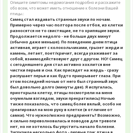
Опишите симптомы недомогания подробно и расскажите
обо всем, что может иметь отношение к болезни Вашей
птицы.:
Самец стал издавать странные звуки по ночам.
Примерно через час-полтора после отбоя, из клетки
разносятся не то свистящие, не то хрипящие звуки.
Продолжается недолго - не больше двух минут
(обычно даже меньше). По поведению днем птица
активная, играет с колокольчиками, грызет жерди и
камень, летает, поет/кричит, всегда ухаживает за
собой, взаимодействовуют друг с другом. НО! Самец
с сегодняшнего дня стал активно хохлится вне
чистки перьев и сна. Как присядет на жердь - сразу
распушает перья и как будто прикрывает глаза. При
этом последней ночью от него был странный звук
был довольно долго (минуты две). Я испугалась,
приоткрыла клетку, птицы посмотрели на меня
очумелым взглядом, звуки прекратились) Ночью
также показалось, что самец более вялый, особо не
среагировал на мою руку в клетке (в отличие от
самки). Что нужно/можно предпринять? Возможно,
я сильно переволновалась и поводов для тревоги
нет, но не хотелось бы упустить начало болезни.
Загрузила несколько фото - первые три: птица в