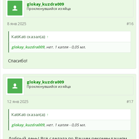
glokay_kuzdra009
Проклюнувшийся из яйца
8 янв 2025
#16
KatiKati сказал(а):
↑
glokay_kuzdra009
, нет. 1 капля - 0,05 мл.
Спасибо!
glokay_kuzdra009
Проклюнувшийся из яйца
12 янв 2025
#17
KatiKati сказал(а):
↑
glokay_kuzdra009
, нет. 1 капля - 0,05 мл.
Добрый день! Всё сделала по Вашим рекомендациям,