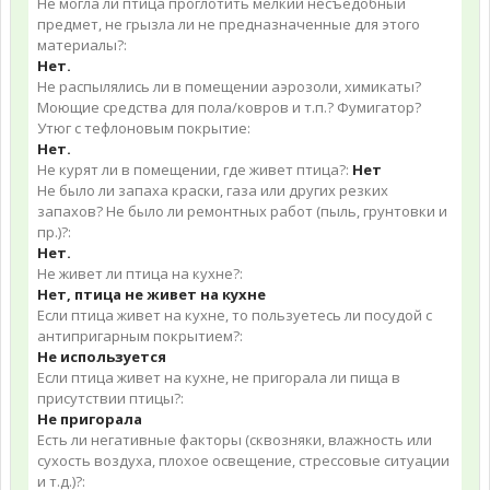
Не могла ли птица проглотить мелкий несъедобный
предмет, не грызла ли не предназначенные для этого
материалы?:
Нет.
Не распылялись ли в помещении аэрозоли, химикаты?
Моющие средства для пола/ковров и т.п.? Фумигатор?
Утюг с тефлоновым покрытие:
Нет.
Не курят ли в помещении, где живет птица?:
Нет
Не было ли запаха краски, газа или других резких
запахов? Не было ли ремонтных работ (пыль, грунтовки и
пр.)?:
Нет.
Не живет ли птица на кухне?:
Нет, птица не живет на кухне
Если птица живет на кухне, то пользуетесь ли посудой с
антипригарным покрытием?:
Не используется
Если птица живет на кухне, не пригорала ли пища в
присутствии птицы?:
Не пригорала
Есть ли негативные факторы (сквозняки, влажность или
сухость воздуха, плохое освещение, стрессовые ситуации
и т.д.)?: