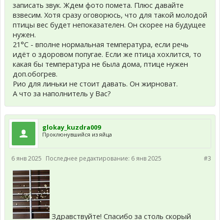
записать звук. Ждем фото помета. Плюс давайте
взвесим. Хотя сразу оговорюсь, что для такой молодой
птицы вес будет непоказателен. Он скорее на будущее
нужен.
21°С - вполне нормальная температура, если речь
идёт о здоровом попугае. Если же птица хохлится, то
какая бы температура не была дома, птице нужен
доп.обогрев.
Рио для линьки не стоит давать. Он жирноват.
А что за наполнитель у Вас?
glokay_kuzdra009
Проклюнувшийся из яйца
6 янв 2025
Последнее редактирование:
6 янв 2025
#3
Здравствуйте! Спасибо за столь скорый