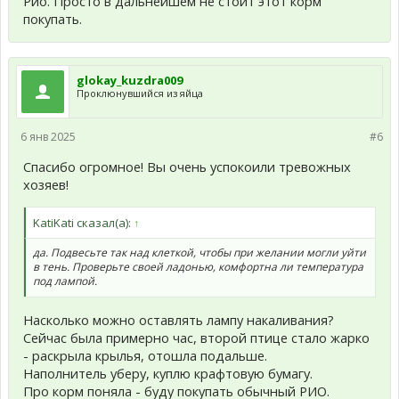
Рио. Просто в дальнейшем не стоит этот корм
покупать.
glokay_kuzdra009
Проклюнувшийся из яйца
6 янв 2025
#6
Спасибо огромное! Вы очень успокоили тревожных
хозяев!
KatiKati сказал(а):
↑
да. Подвесьте так над клеткой, чтобы при желании могли уйти
в тень. Проверьте своей ладонью, комфортна ли температура
под лампой.
Насколько можно оставлять лампу накаливания?
Сейчас была примерно час, второй птице стало жарко
- раскрыла крылья, отошла подальше.
Наполнитель уберу, куплю крафтовую бумагу.
Про корм поняла - буду покупать обычный РИО.