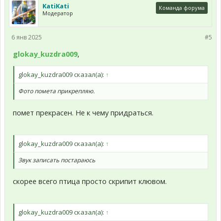
KatiKati
Команда форума
Модератор
6 янв 2025
#5
glokay_kuzdra009
,
glokay_kuzdra009 сказал(а):
↑
Фото помета прикрепляю.
помет прекрасен. Не к чему придраться.
glokay_kuzdra009 сказал(а):
↑
Звук записать постараюсь
скорее всего птица просто скрипит клювом.
glokay_kuzdra009 сказал(а):
↑