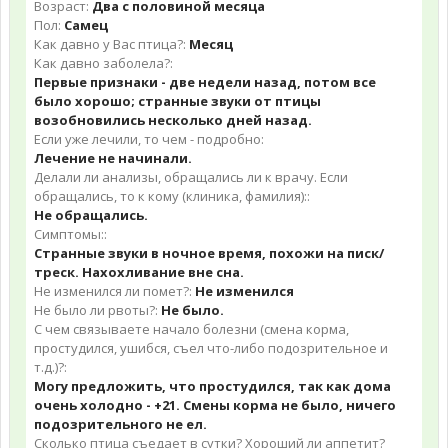
Возраст:
Два с половиной месяца
Пол:
Самец
Как давно у Вас птица?:
Месяц
Как давно заболела?:
Первые признаки - две недели назад, потом все
было хорошо; странные звуки от птицы
возобновились несколько дней назад.
Если уже лечили, то чем - подробно:
Лечение не начинали.
Делали ли анализы, обращались ли к врачу. Если
обращались, то к кому (клиника, фамилия)::
Не обращались.
Симптомы::
Странные звуки в ночное время, похожи на писк/
треск. Нахохливание вне сна.
Не изменился ли помет?:
Не изменился
Не было ли рвоты?:
Не было.
С чем связываете начало болезни (смена корма,
простудился, ушибся, съел что-либо подозрительное и
т.д.)?:
Могу предложить, что простудился, так как дома
очень холодно - +21. Смены корма не было, ничего
подозрительного не ел.
Сколько птица съедает в сутки? Хороший ли аппетит?