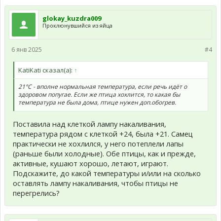
glokay_kuzdra009
Проклюнувшийся из яйца
6 янв 2025
#4
KatiKati сказал(а):
↑
21°С - вполне нормальная температура, если речь идёт о
здоровом попугае. Если же птица хохлится, то какая бы
температура не была дома, птице нужен доп.обогрев.
Поставила над клеткой лампу накаливания,
температура рядом с клеткой +24, была +21. Самец
практически не хохлился, у него потеплели лапы
(раньше были холодные). Обе птицы, как и прежде,
активные, кушают хорошо, летают, играют.
Подскажите, до какой температуры и/или на сколько
оставлять лампу накаливания, чтобы птицы не
перегрелись?