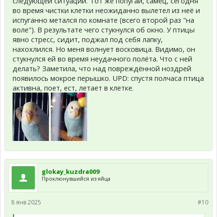
следующей ситуации. Тот же попугай, самец, сегодня
во время чистки клетки неожиданно вылетел из неё и
испуганно метался по комнате (всего второй раз "на
воле"). В результате чего стукнулся об окно. У птицы
явно стресс, сидит, поджал под себя лапку,
нахохлился. Но меня волнует восковица. Видимо, он
стукнулся ей во время неудачного полёта. Что с ней
делать? Заметила, что над повреждённой ноздрей
появилось мокрое перышко. UPD: спустя полчаса птица
активна, поет, ест, летает в клетке.
glokay_kuzdra009
Проклюнувшийся из яйца
8 янв 2025
#10