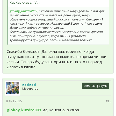
KatiKati сказал(а):
↑
glokay_kuzdra009
, с клювом ничего не надо делать, а вот для
исключения риска отека мозга на фоне удара, надо
обязательно дать ампульный глюконат кальция. Сегодня - 1
кап днем, 1 кап - вечером. И далее ещё 3 дня по 1 кап в день.
Даже если сейчас активен и весел.
Очень важное правило: окно если птица вне клетки должно
быть зашторено. Случаев, когда птицы фатально
травмируются при ударе, вагон и маленькая тележка.
Спасибо большое! Да, окна зашториваю, когда
выпускаю их, а тут внезапно вылетел во время чистки
клетки. Теперь буду зашторивать и на этот период.
Давать в клюв?
KatiKati
Команда форума
Модератор
8 янв 2025
#13
glokay_kuzdra009
, да, конечно, в клюв.