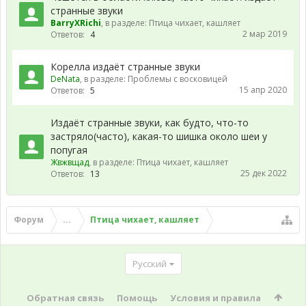
странные звуки
BarryXRichi
, в разделе:
Птица чихает, кашляет
2 мар 2019
Ответов:
4
Корелла издаёт странные звуки
DeNata
, в разделе:
Проблемы с восковицей
15 апр 2020
Ответов:
5
Издаёт странные звуки, как будто, что-то
застряло(часто), какая-то шишка около шеи у
попугая
Жвжвщад
, в разделе:
Птица чихает, кашляет
25 дек 2022
Ответов:
13
Форум
...
Птица чихает, кашляет
Русский
Обратная связь
Помощь
Условия и правила