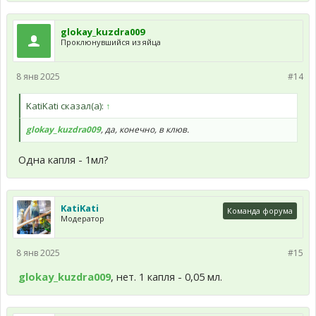
glokay_kuzdra009
Проклюнувшийся из яйца
8 янв 2025
#14
KatiKati сказал(а):
↑
glokay_kuzdra009
, да, конечно, в клюв.
Одна капля - 1мл?
KatiKati
Команда форума
Модератор
8 янв 2025
#15
glokay_kuzdra009
, нет. 1 капля - 0,05 мл.