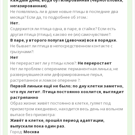
Каждый день, вода бутилированная (черноголовка,
негазированная).
Не появлялись ли в доме новые птицы в последние два
месяца? Если да, то подробнее об этом.:
Нет.
Содержится ли птица одна, в паре, в стайке? Если есть
другая птица (птицы), каково ее (их) самочувствие?:
В паре, у второго попугая (девочки) все в порядке.
Не бывает ли птица в непосредственном контакте с
грызунами?:
Нет
Не перерастает ли у птицы клюв?:
Не переростает
Нет ли проблем с оперением: перманентная линька, не
развернувшиеся или деформированные перья,
растрепанное и ломкое оперение ?:
Первой линьки ещё не было; по дну клетки заметно,
что пух летит. Птица постоянно хохлится, выглядит
растрепанно
Образ жизни: живёт постоянно в клетке, гуляет под
присмотром ежедневно, находится весь день на вольном
выпасе без присмотра:
Живёт в клетке, прошёл период адаптации,
выпускали пока один раз.
Город:
Москва