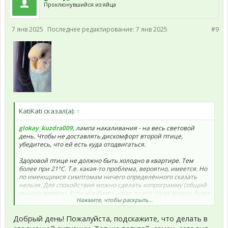
Проклюнувшийся из яйца
7 янв 2025
Последнее редактирование:
7 янв 2025
#9
KatiKati сказал(а):
↑
glokay_kuzdra009
, лампа накаливания - на весь световой
день. Чтобы не доставлять дискомфорт второй птице,
убедитесь, что ей есть куда отодвигаться.
Здоровой птице не должно быть холодно в квартире. Тем
более при 21°С. Т.е. какая-то проблема, вероятно, имеется. Но
по имеющимся симптомам ничего определённого сказать
нельзя. Для спокойствия можно сделать копрограмму (общий
анализ помета). Если все будет норм, то вот тогда можно будет
Нажмите, чтобы раскрыть...
совсем успокоиться.
Добрый день! Пожалуйста, подскажите, что делать в