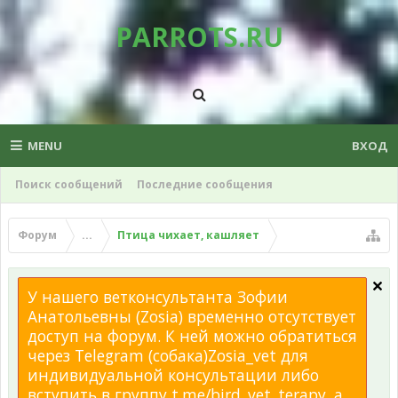
PARROTS.RU
MENU
ВХОД
Поиск сообщений
Последние сообщения
Форум
...
Птица чихает, кашляет
У нашего ветконсультанта Зофии
Анатольевны (Zosia) временно отсутствует
доступ на форум. К ней можно обратиться
через Telegram (собака)Zosia_vet для
индивидуальной консультации либо
вступить в группу t.me/bird_vet_terapy, а