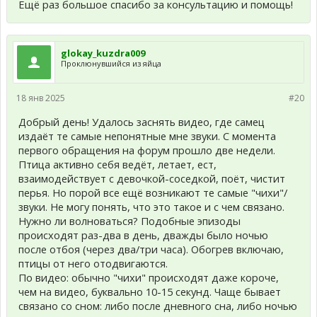
Ещё раз большое спасибо за консультацию и помощь!
glokay_kuzdra009
Проклюнувшийся из яйца
18 янв 2025
#20
Добрый день! Удалось заснять видео, где самец
издаёт те самые непонятные мне звуки. С момента
первого обращения на форум прошло две недели.
Птица активно себя ведёт, летает, ест,
взаимодействует с девочкой-соседкой, поёт, чистит
перья. Но порой все ещё возникают те самые "чихи"/
звуки. Не могу понять, что это такое и с чем связано.
Нужно ли волноваться? Подобные эпизоды
происходят раз-два в день, дважды было ночью
после отбоя (через два/три часа). Обогрев включаю,
птицы от него отодвигаются.
По видео: обычно "чихи" происходят даже короче,
чем на видео, буквально 10-15 секунд. Чаще бывает
связано со сном: либо после дневного сна, либо ночью