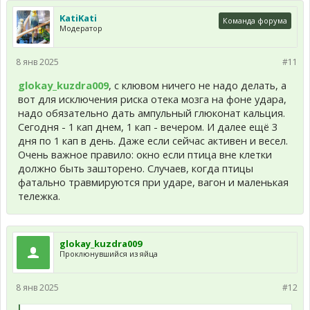
KatiKati
Команда форума
Модератор
8 янв 2025
#11
glokay_kuzdra009
, с клювом ничего не надо делать, а
вот для исключения риска отека мозга на фоне удара,
надо обязательно дать ампульный глюконат кальция.
Сегодня - 1 кап днем, 1 кап - вечером. И далее ещё 3
дня по 1 кап в день. Даже если сейчас активен и весел.
Очень важное правило: окно если птица вне клетки
должно быть зашторено. Случаев, когда птицы
фатально травмируются при ударе, вагон и маленькая
тележка.
glokay_kuzdra009
Проклюнувшийся из яйца
8 янв 2025
#12