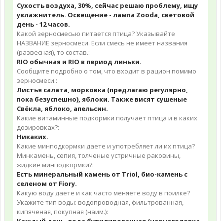
Сухость воздуха, 30%, сейчас решаю проблему, ищу
увлажнитель. Освещение - лампа Zooda, световой
день - 12 часов.
Какой зерносмесью питается птица? Указывайте
НАЗВАНИЕ зерносмеси. Если смесь не имеет названия
(развесная), то состав.:
RIO обычная и RIO в период линьки.
Сообщите подробно о том, что входит в рацион помимо
зерносмеси.:
Листья салата, морковка (предлагаю регулярно,
пока безуспешно), яблоки. Также висят сушеные
Свёкла, яблоко, апельсин.
Какие витаминные подкормки получает птица и в каких
дозировках?:
Никаких.
Какие минподкормки даете и употребляет ли их птица?
Минкамень, сепия, толченые устричные раковины,
жидкие минподкормки?:
Есть минеральный камень от Triol, био-камень с
селеном от Fiory.
Какую воду даете и как часто меняете воду в поилке?
Укажите тип воды: водопроводная, фильтрованная,
кипяченая, покупная (наим.):