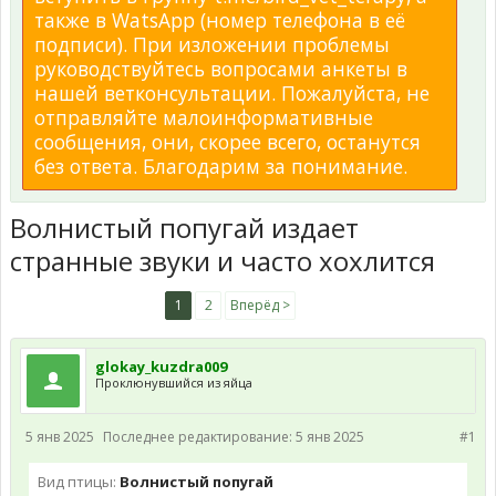
также в WatsApp (номер телефона в её
подписи). При изложении проблемы
руководствуйтесь вопросами анкеты в
нашей ветконсультации. Пожалуйста, не
отправляйте малоинформативные
сообщения, они, скорее всего, останутся
без ответа. Благодарим за понимание.
Волнистый попугай издает
странные звуки и часто хохлится
1
2
Вперёд >
glokay_kuzdra009
Проклюнувшийся из яйца
5 янв 2025
Последнее редактирование:
5 янв 2025
#1
Вид птицы:
Волнистый попугай