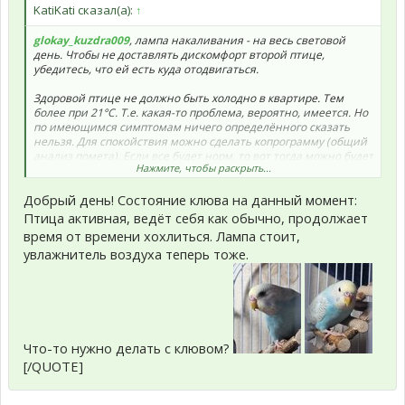
KatiKati сказал(а):
↑
glokay_kuzdra009
, лампа накаливания - на весь световой
день. Чтобы не доставлять дискомфорт второй птице,
убедитесь, что ей есть куда отодвигаться.
Здоровой птице не должно быть холодно в квартире. Тем
более при 21°С. Т.е. какая-то проблема, вероятно, имеется. Но
по имеющимся симптомам ничего определённого сказать
нельзя. Для спокойствия можно сделать копрограмму (общий
анализ помета). Если все будет норм, то вот тогда можно будет
Нажмите, чтобы раскрыть...
совсем успокоиться.
Добрый день! Состояние клюва на данный момент:
Птица активная, ведёт себя как обычно, продолжает
время от времени хохлиться. Лампа стоит,
увлажнитель воздуха теперь тоже.
Что-то нужно делать с клювом?
[/QUOTE]