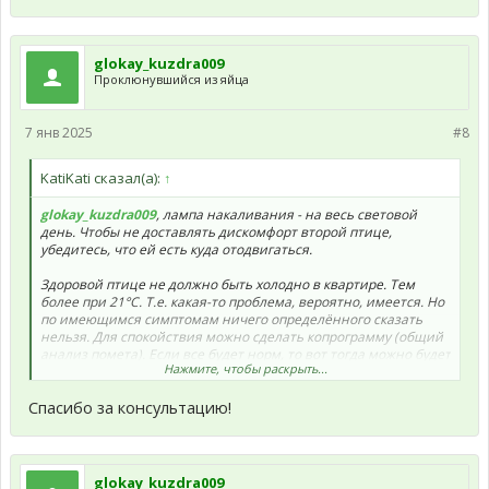
glokay_kuzdra009
Проклюнувшийся из яйца
7 янв 2025
#8
KatiKati сказал(а):
↑
glokay_kuzdra009
, лампа накаливания - на весь световой
день. Чтобы не доставлять дискомфорт второй птице,
убедитесь, что ей есть куда отодвигаться.
Здоровой птице не должно быть холодно в квартире. Тем
более при 21°С. Т.е. какая-то проблема, вероятно, имеется. Но
по имеющимся симптомам ничего определённого сказать
нельзя. Для спокойствия можно сделать копрограмму (общий
анализ помета). Если все будет норм, то вот тогда можно будет
Нажмите, чтобы раскрыть...
совсем успокоиться.
Спасибо за консультацию!
glokay_kuzdra009