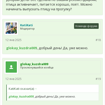
птица активничает, питается хорошо, поёт. Можно
начинать выпускать птицу на прогулку?
KatiKati
Команда форума
Модератор
12 янв 2025
#18
glokay_kuzdra009
, добрый день! Да, уже можно.
glokay_kuzdra009
Проклюнувшийся из яйца
12 янв 2025
#19
KatiKati сказал(а):
↑
glokay_kuzdra009
, добрый день! Да, уже можно.