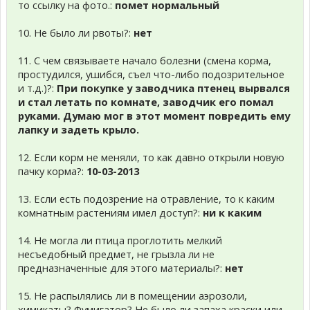
то ссылку на фото.:
помет нормальный
10. Не было ли рвоты?:
нет
11. С чем связываете начало болезни (смена корма,
простудился, ушибся, съел что-либо подозрительное
и т.д.)?:
При покупке у заводчика птенец вырвался
и стал летать по комнате, заводчик его помал
руками. Думаю мог в этот момент повредить ему
лапку и задеть крыло.
12. Если корм не меняли, то как давно открыли новую
пачку корма?:
10-03-2013
13. Если есть подозрение на отравление, то к каким
комнатным растениям имел доступ?:
ни к каким
14. Не могла ли птица проглотить мелкий
несъедобный предмет, не грызла ли не
предназначенные для этого материалы?:
нет
15. Не распылялись ли в помещении аэрозоли,
химикаты? Фумигатор? Не было ли запаха краски или