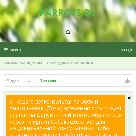
PARROTS.RU
MENU
ВХОД
Поиск сообщений
Последние сообщения
Форум
...
Травмы
У нашего ветконсультанта Зофии
Анатольевны (Zosia) временно отсутствует
доступ на форум. К ней можно обратиться
через Telegram (собака)Zosia_vet для
индивидуальной консультации либо
вступить в группу t.me/bird_vet_terapy, а