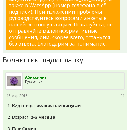
также в WatsApp (номер телефона в её
подписи). При изложении проблемы
руководствуйтесь вопросами анкеты в
нашей ветконсультации. Пожалуйста, не
отправляйте малоинформативные
сообщения, они, скорее всего, останутся
без ответа. Благодарим за понимание.
Волнистик щадит лапку
Абиссинка
Пуховичок
13 мар 2013
#1
1. Вид птицы:
волнистый попугай
2. Возраст:
2-3 месяца
3. Пол:
Самец