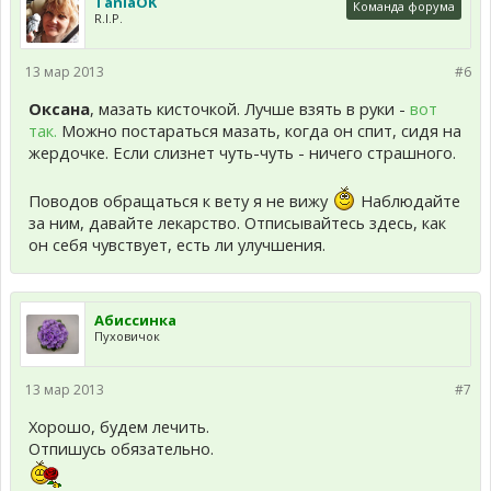
TaniaOK
Команда форума
R.I.P.
13 мар 2013
#6
Оксана
, мазать кисточкой. Лучше взять в руки -
вот
так.
Можно постараться мазать, когда он спит, сидя на
жердочке. Если слизнет чуть-чуть - ничего страшного.
Поводов обращаться к вету я не вижу
Наблюдайте
за ним, давайте лекарство. Отписывайтесь здесь, как
он себя чувствует, есть ли улучшения.
Абиссинка
Пуховичок
13 мар 2013
#7
Хорошо, будем лечить.
Отпишусь обязательно.