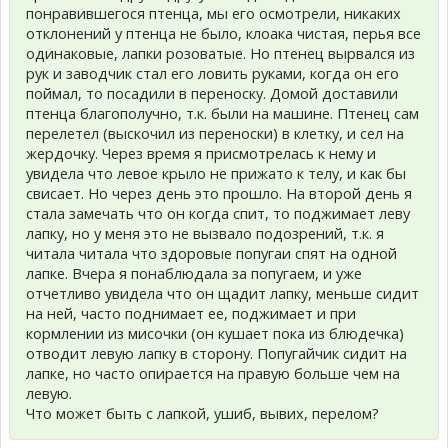
понравившегося птенца, мы его осмотрели, никаких
отклонений у птенца не было, клоака чистая, перья все
одинаковые, лапки розоватые. Но птенец вырвался из
рук и заводчик стал его ловить руками, когда он его
поймал, то посадили в переноску. Домой доставили
птенца благополучно, т.к. были на машине. Птенец сам
перелетел (выскочил из переноски) в клетку, и сел на
жердочку. Через время я присмотрелась к нему и
увидела что левое крыло не прижато к телу, и как бы
свисает. Но через день это прошло. На второй день я
стала замечать что он когда спит, то поджимает леву
лапку, но у меня это не вызвало подозрений, т.к. я
читала читала что здоровые попугаи спят на одной
лапке. Вчера я понаблюдала за попугаем, и уже
отчетливо увидела что он щадит лапку, меньше сидит
на ней, часто поднимает ее, поджимает и при
кормлении из мисочки (он кушает пока из блюдечка)
отводит левую лапку в сторону. Попугайчик сидит на
лапке, но часто опирается на правую больше чем на
левую.
Что может быть с лапкой, ушиб, вывих, перелом?