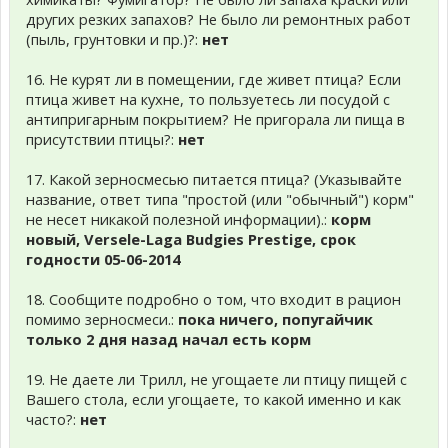
других резких запахов? Не было ли ремонтных работ
(пыль, грунтовки и пр.)?:
нет
16. Не курят ли в помещении, где живет птица? Если
птица живет на кухне, то пользуетесь ли посудой с
антипригарным покрытием? Не пригорала ли пища в
присутствии птицы?:
нет
17. Какой зерносмесью питается птица? (Указывайте
название, ответ типа "простой (или "обычный") корм"
не несет никакой полезной информации).:
корм
новый, Versele-Laga Budgies Prestige, срок
годности 05-06-2014
18. Сообщите подробно о том, что входит в рацион
помимо зерносмеси.:
пока ничего, попугайчик
только 2 дня назад начал есть корм
19. Не даете ли Трилл, не угощаете ли птицу пищей с
Вашего стола, если угощаете, то какой именно и как
часто?:
нет