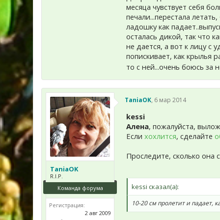
месяца чувствует себя бол
печали...перестала летать,
ладошку как падает..выпу
осталась дикой, так что к
не дается, а вот к лицу с
попискивает, как крылья 
то с ней...очень боюсь за
TaniaOK
,
6 мар 2014
kessi
Алена
, пожалуйста, выло
Если
хохлится
, сделайте
о
Проследите, сколько она 
TaniaOK
R.I.P.
kessi сказал(а):
Команда форума
10-20 см пролетит и падает, 
Регистрация:
2 авг 2009