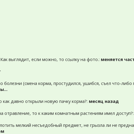
 Как выглядит, если можно, то ссылку на фото.:
меняется част
т
ло болезни (смена корма, простудился, ушибся, съел что-либо 
ы...
то как давно открыли новую пачку корма?:
месяц назад
 на отравление, то к каким комнатным растениям имел доступ?
оглотить мелкий несъедобный предмет, не грызла ли не предн
ом