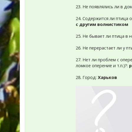
23. Не появлялись ли в до
24. Содержится ли птица од
с другим волнистиком
25. Не бывает ли птица в
26. Не перерастает ли у п
27. Нет ли проблем с опе
ломкое оперение и т.п.)?:
р
28. Город:
Харьков