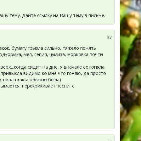
ашу тему. Дайте ссылку на Вашу тему в письме.
#3
есок, бумагу грызла сильно, тяжело понять
подкормка, мел, сепия, чумиза, морковка почти
верх...когда сидит на дне, я вначале ее гоняла
я привыкла видимо ко мне что гоняю, да просто
ка мала как и обычно была)
дымается, перекрикивает песни, с