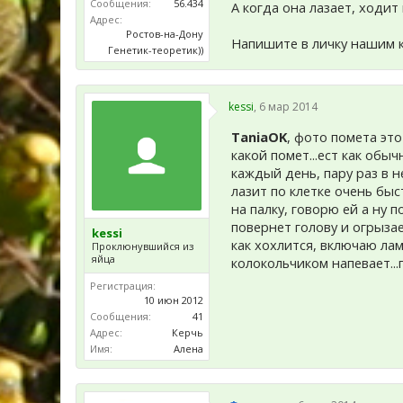
Сообщения:
56.434
А когда она лазает, ходит 
Адрес:
Ростов-на-Дону
Напишите в личку нашим 
Генетик-теоретик))
kessi
,
6 мар 2014
TaniaOK
, фото помета это
какой помет...ест как обы
каждый день, пару раз в н
лазит по клетке очень быст
на палку, говорю ей а ну 
повернет голову и огрызае
kessi
как хохлится, включаю лам
Проклюнувшийся из
яйца
колокольчиком напевает...
Регистрация:
10 июн 2012
Сообщения:
41
Адрес:
Керчь
Имя:
Алена