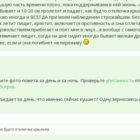
ьшую часть времени плохо...пока поддерживаем в ней жизнь..
 бывает и 10-20 см пролетит и падает, как будто отключка крыль
скаю иногда и ВСЕГДА при моем наблюдении строжайшем. Без м
ак летит пищит, кряхтит, включается противность и она отлета
 удовольствием прибегает и поет мне в лицо....а вообще с само
разминает пищит, когда на дне сидит иногда бывает мелкая др
 нее, если и она погибнет не переживу
жите фото помета за день и за ночь. Проверьте
упитанность
пт
богрев
.
съедает за день. Что именно сейчас кушает? Одну зерносмесь 
как будто отключка крыльев