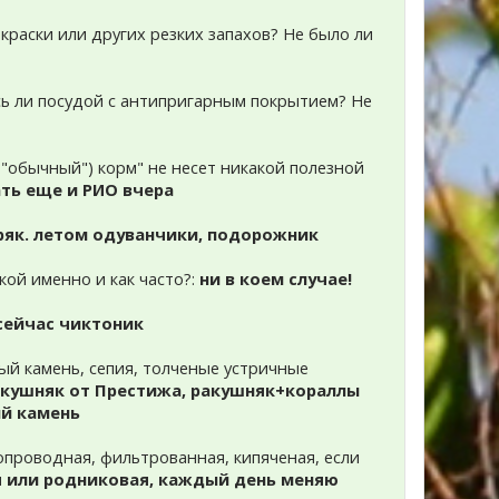
краски или других резких запахов? Не было ли
есь ли посудой с антипригарным покрытием? Не
и "обычный") корм" не несет никакой полезной
ть еще и РИО вчера
ряк. летом одуванчики, подорожник
акой именно и как часто?:
ни в коем случае!
 сейчас чиктоник
ый камень, сепия, толченые устричные
акушняк от Престижа, ракушняк+кораллы
ий камень
допроводная, фильтрованная, кипяченая, если
я или родниковая, каждый день меняю