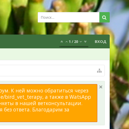
1
/
20
ВХОД
рум. К ней можно обратиться через
/bird_vet_terapy, а также в WatsApp
нкеты в нашей ветконсультации.
 без ответа. Благодарим за