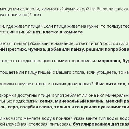
помещении аэрозоли, химикаты? Фумигатор? Не было ли запаха 
унтовки и пр.)?:
нет
ии, где живет птица? Если птица живет на кухне, то пользует
утствии птицы?:
нет, клетка в комнате
ается птица? (Указывайте название, ответ типа "простой (ил
ий Престиж, чумиза, добавили пайзу, решили попробова
том, что входит в рацион помимо зерносмеси.:
морковка, бу
 угощаете ли птицу пищей с Вашего стола, если угощаете, то к
кормки получает птица и в каких дозировках?:
был вита сол,
дкормки доступны птице и употребляет ли она их? Минеральн
льные подкормки?:
сепия, минеральный камень, мелкий р
ль, сера, голубая глина, только что купили вулканическ
 и как часто меняете воду в поилке? Указывайте тип воды: во
ей (лечебная, столовая, питьевая).:
бутилированная детска