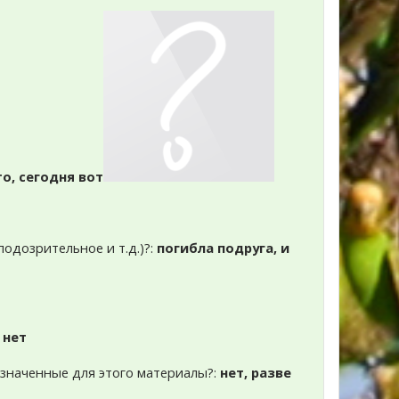
о, сегодня вот
подозрительное и т.д.)?:
погибла подруга, и
:
нет
азначенные для этого материалы?:
нет, разве