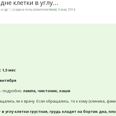
не клетки в углу...
 и др.
", создана пользователем
kessi
,
6 мар 2014
.
с 1,5 мес
сентября
м - подробно:
лампа, чиктоник, каши
ащались ли к врачу. Если обращались, то к кому (клиника, фам
 в углу клетки грустная, грудь кладет на бортик дна, пл