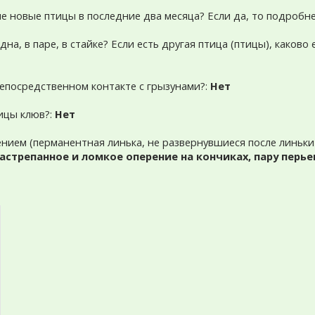
ме новые птицы в последние два месяца? Если да, то подробне
на, в паре, в стайке? Если есть другая птица (птицы), каково 
 непосредственном контакте с грызунами?:
Нет
тицы клюв?:
Нет
рением (перманентная линька, не развернувшиеся после линь
астрепанное и ломкое оперение на кончиках, пару перь