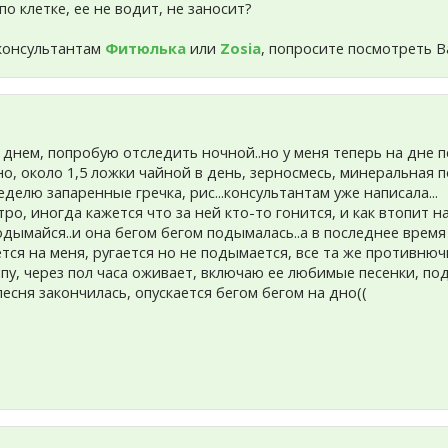
по клетке, ее не водит, не заносит?
консультантам
Фитюлька
или
Zosia
, попросите посмотреть В
 днем, попробую отследить ночной..но у меня теперь на дне п
чно, около 1,5 ложки чайной в день, зерносмесь, минеральная 
еделю запаренные гречка, рис...консультантам уже написала...
ро, иногда кажется что за ней кто-то гонится, и как втопит на
подымайся..и она бегом бегом подымалась..а в последнее врем
тся на меня, ругается но не подымается, все та же противнюч
пу, через пол часа оживает, включаю ее любимые песенки, по
песня закончилась, опускается бегом бегом на дно((