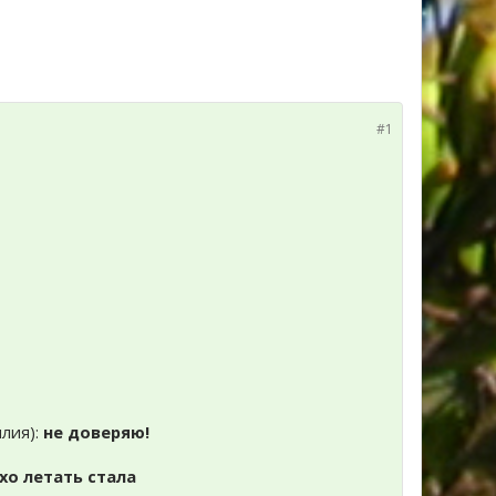
#1
илия):
не доверяю!
охо летать стала