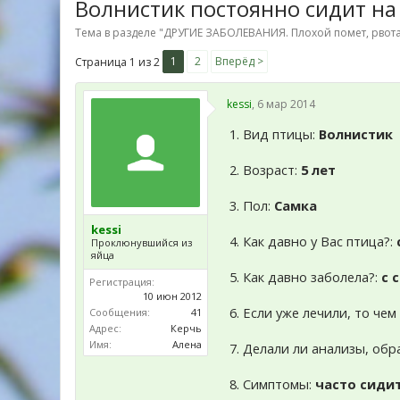
Волнистик постоянно сидит на д
Тема в разделе "
ДРУГИЕ ЗАБОЛЕВАНИЯ. Плохой помет, рвота
1
2
Вперёд >
Страница 1 из 2
kessi
,
6 мар 2014
1. Вид птицы:
Волнистик
2. Возраст:
5 лет
3. Пол:
Самка
kessi
4. Как давно у Вас птица?:
Проклюнувшийся из
яйца
5. Как давно заболела?:
с 
Регистрация:
10 июн 2012
6. Если уже лечили, то че
Сообщения:
41
Адрес:
Керчь
Имя:
Алена
7. Делали ли анализы, обр
8. Симптомы:
часто сидит