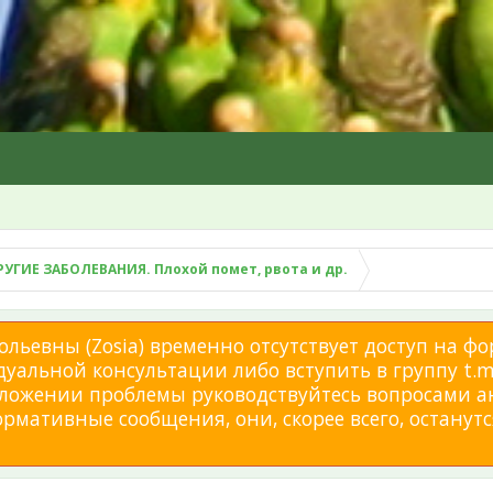
РУГИЕ ЗАБОЛЕВАНИЯ. Плохой помет, рвота и др.
льевны (Zosia) временно отсутствует доступ на фо
дуальной консультации либо вступить в группу t.me
изложении проблемы руководствуйтесь вопросами а
мативные сообщения, они, скорее всего, останутся