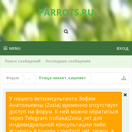
PARROTS.RU
MENU
ВХОД
Поиск сообщений
Последние сообщения
Форум
...
Птица чихает, кашляет
У нашего ветконсультанта Зофии
Анатольевны (Zosia) временно отсутствует
доступ на форум. К ней можно обратиться
через Telegram (собака)Zosia_vet для
индивидуальной консультации либо
вступить в группу t.me/bird_vet_terapy, а