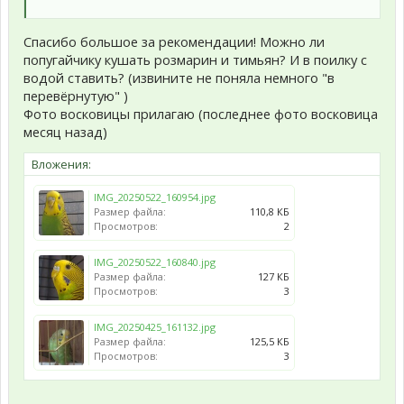
Спасибо большое за рекомендации! Можно ли
попугайчику кушать розмарин и тимьян? И в поилку с
водой ставить? (извините не поняла немного "в
перевёрнутую" )
Фото восковицы прилагаю (последнее фото восковица
месяц назад)
Вложения:
IMG_20250522_160954.jpg
Размер файла:
110,8 КБ
Просмотров:
2
IMG_20250522_160840.jpg
Размер файла:
127 КБ
Просмотров:
3
IMG_20250425_161132.jpg
Размер файла:
125,5 КБ
Просмотров:
3