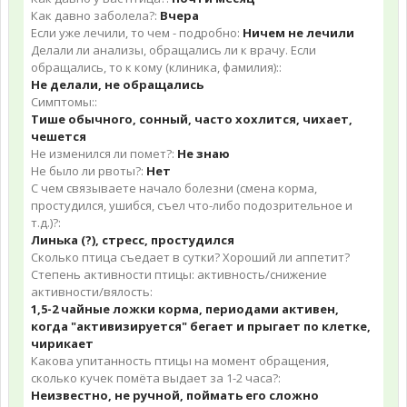
Как давно заболела?:
Вчера
Если уже лечили, то чем - подробно:
Ничем не лечили
Делали ли анализы, обращались ли к врачу. Если
обращались, то к кому (клиника, фамилия)::
Не делали, не обращались
Симптомы::
Тише обычного, сонный, часто хохлится, чихает,
чешется
Не изменился ли помет?:
Не знаю
Не было ли рвоты?:
Нет
С чем связываете начало болезни (смена корма,
простудился, ушибся, съел что-либо подозрительное и
т.д.)?:
Линька (?), стресс, простудился
Сколько птица съедает в сутки? Хороший ли аппетит?
Степень активности птицы: активность/снижение
активности/вялость:
1,5-2 чайные ложки корма, периодами активен,
когда "активизируется" бегает и прыгает по клетке,
чирикает
Какова упитанность птицы на момент обращения,
сколько кучек помёта выдает за 1-2 часа?:
Неизвестно, не ручной, поймать его сложно