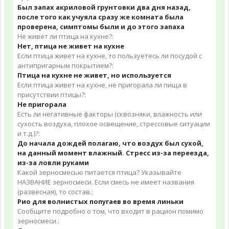
Был запах акриловой грунтовки два дня назад,
после того как учуяла сразу же комната была
проверена, симптомы были и до этого запаха
Не живет ли птица на кухне?:
Нет, птица не живет на кухне
Если птица живет на кухне, то пользуетесь ли посудой с
антипригарным покрытием?:
Птица на кухне не живет, но используется
Если птица живет на кухне, не пригорала ли пища в
присутствии птицы?:
Не пригорала
Есть ли негативные факторы (сквозняки, влажность или
сухость воздуха, плохое освещение, стрессовые ситуации
и т.д.)?:
До начала дождей полагаю, что воздух был сухой,
на данный момент влажный. Стресс из-за переезда,
из-за ловли руками
Какой зерносмесью питается птица? Указывайте
НАЗВАНИЕ зерносмеси. Если смесь не имеет названия
(развесная), то состав.:
Рио для волнистых попугаев во время линьки
Сообщите подробно о том, что входит в рацион помимо
зерносмеси.: