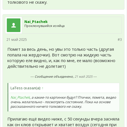
толкового не скажу.
Nai_Ptachek
Проклюнувшийся из яйца
21 май 2025
#3
Помет за весь день, но увы это только часть (другая
попала на жердочки). Вот смотрю на жидкую часть
которую еле видно, и, как по мне, ее мало (возможно
действительно не долетает)
--- Сообщение объединено,
21 май 2025
---
LaTess сказал(а):
↑
Nai_Ptachek
, а какие-то картинки будут? Птички, помета, видео
очень желательно - посмотреть состояние. Пока на основе
рассказанного ничего толкового не скажу.
Прилагаю ещё видео ниже, с 50 секунды вчера засняла
как он клюв открывает и хватает воздух (сегодня при