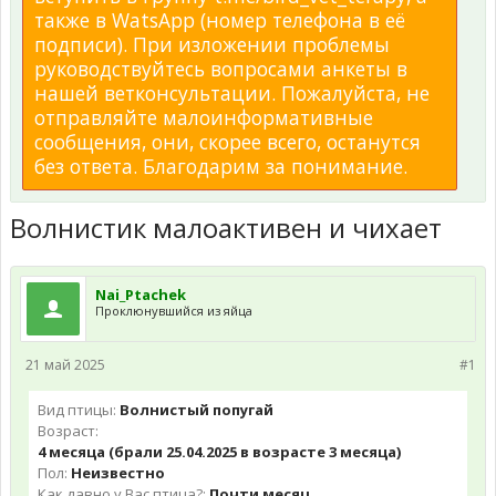
также в WatsApp (номер телефона в её
подписи). При изложении проблемы
руководствуйтесь вопросами анкеты в
нашей ветконсультации. Пожалуйста, не
отправляйте малоинформативные
сообщения, они, скорее всего, останутся
без ответа. Благодарим за понимание.
Волнистик малоактивен и чихает
Nai_Ptachek
Проклюнувшийся из яйца
21 май 2025
#1
Вид птицы:
Волнистый попугай
Возраст:
4 месяца (брали 25.04.2025 в возрасте 3 месяца)
Пол:
Неизвестно
Как давно у Вас птица?:
Почти месяц