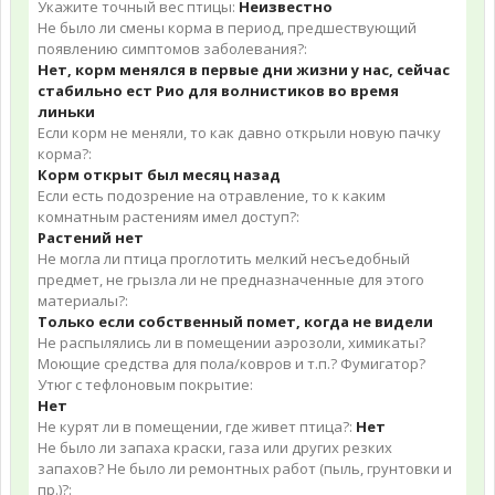
Укажите точный вес птицы:
Неизвестно
Не было ли смены корма в период, предшествующий
появлению симптомов заболевания?:
Нет, корм менялся в первые дни жизни у нас, сейчас
стабильно ест Рио для волнистиков во время
линьки
Если корм не меняли, то как давно открыли новую пачку
корма?:
Корм открыт был месяц назад
Если есть подозрение на отравление, то к каким
комнатным растениям имел доступ?:
Растений нет
Не могла ли птица проглотить мелкий несъедобный
предмет, не грызла ли не предназначенные для этого
материалы?:
Только если собственный помет, когда не видели
Не распылялись ли в помещении аэрозоли, химикаты?
Моющие средства для пола/ковров и т.п.? Фумигатор?
Утюг с тефлоновым покрытие:
Нет
Не курят ли в помещении, где живет птица?:
Нет
Не было ли запаха краски, газа или других резких
запахов? Не было ли ремонтных работ (пыль, грунтовки и
пр.)?: