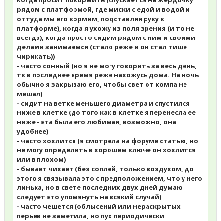
когда просит покормить (спускается на жердочку
рядом с платформой, где миски с едой и водой и
оттуда мы его кормим, подставляя руку к
платформе), когда я ухожу из поля зрения (и то не
всегда), когда просто сидим рядом с ним и своими
делами занимаемся (стало реже и он стал тише
чирикать))
- часто сонный (но я не могу говорить за весь день,
тк в последнее время реже нахожусь дома. На ночь
обычно я закрываю его, чтобы свет от компа не
мешал)
- сидит на ветке меньшего диаметра и спустился
ниже в клетке (до того как в клетке я перенесла ее
ниже - эта была его любимая, возможно, она
удобнее)
- часто хохлится (я смотрела на форуме статью, но
не могу определить в хорошем ключе он хохлится
или в плохом)
- бывает чихает (без соплей, только воздухом, до
этого я связывала это с предположением, что у него
линька, но в свете последних двух дней думаю
следует это упомянуть на всякий случай)
- часто чешется (облысений или нераскрытых
перьев не заметила, но пух периодически