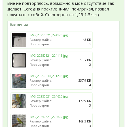
мне не повторялось, возможно в мое отсутствие так
делает. Сегодня поактивничал, почирикал, позвал
покушать с собой. Съел зерна на 1,25-1,5 ч.л.)
Вложения:
IMG_20250521_224125.jpg
Размер файла:
48 КБ
Просмотров:
5
IMG_20250521_224115.jpg
Размер файла:
53,7 КБ
Просмотров:
2
IMG_20250510_201203.jpg
Размер файла:
237,9 КБ
Просмотров:
4
IMG_20250521_224620.jpg
Размер файла:
177,9 КБ
Просмотров:
3
IMG_20250521_224609.jpg
Размер файла:
169,3 КБ
Просмотров:
3