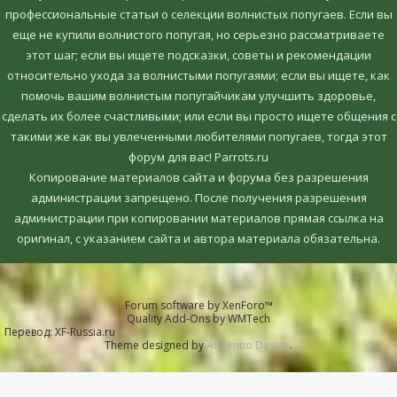
профессиональные статьи о селекции волнистых попугаев. Если вы
еще не купили волнистого попугая, но серьезно рассматриваете
этот шаг; если вы ищете подсказки, советы и рекомендации
относительно ухода за волнистыми попугаями; если вы ищете, как
помочь вашим волнистым попугайчикам улучшить здоровье,
сделать их более счастливыми; или если вы просто ищете общения с
такими же как вы увлеченными любителями попугаев, тогда этот
форум для вас! Parrots.ru
Копирование материалов сайта и форума без разрешения
администрации запрещено. После получения разрешения
администрации при копировании материалов прямая ссылка на
оригинал, c указанием сайта и автора материала обязательна.
Forum software by XenForo™
Quality Add-Ons by WMTech
Перевод:
XF-Russia.ru
Theme designed by
Audentio Design
.