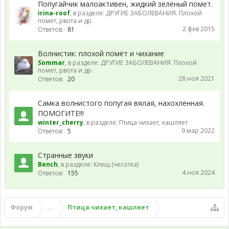
Попугайчик малоактивен, жидкий зеленый помет.
irina-roof
, в разделе:
ДРУГИЕ ЗАБОЛЕВАНИЯ. Плохой
помет, рвота и др.
2 фев 2015
Ответов:
81
Волнистик: плохой помёт и чихание
Sommar
, в разделе:
ДРУГИЕ ЗАБОЛЕВАНИЯ. Плохой
помет, рвота и др.
28 ноя 2021
Ответов:
20
Самка волнистого попугая вялая, нахохленная.
ПОМОГИТЕ!!!
winter_cherry
, в разделе:
Птица чихает, кашляет
9 мар 2022
Ответов:
5
Странные звуки
Bench
, в разделе:
Клещ (чесотка)
4 ноя 2024
Ответов:
155
Форум
...
Птица чихает, кашляет