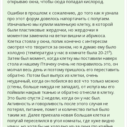
открываю окна, чтобы сюда попадал кислород.
Ошибки в прошлом: к сожалению, до того как я узнала
про этот форум довелось напортачить с попугаем.
Изначально мы купили маленькую клетку, в которой
были пластиковые жердочки, но жердочки я
моментом заменила на ветки вишни и абрикоса.
Клетка стояла у окна, попик конечно с интересом
смотрел что творится за окном, но я думаю ему было
холодно (температура у нас в комнате была 20-21⁰).
Затем был момент, когда клетку мы поставили наверх
стола и нашему Птачеку очень не понравилось это, он
молчал весь день и поэтому пришлось его переставить
обратно. Потом был выпуск из клетки, очень
неудачный, когда он побился во всё что только можно
(стены, больше никуда не западал), от испуга мы его
поймали накрыв тканью и обратно отнесли в клетку.
Это было спустя 2 недели, когда он у нас был.
Активность и говорливость после этого случая не
потерял, питание, помет и количество питья было
таким же. Далее приехала новая большая клетка и
попугай переселился в угол комнаты, где хуже видно
улицу, но хотя бы не холодно из-за окна (по крайне