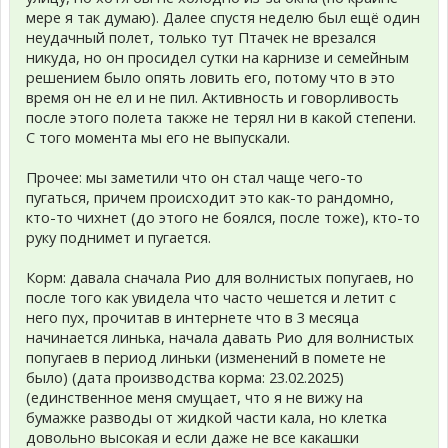
мере я так думаю). Далее спустя неделю был ещё один
неудачный полет, только тут Птачек не врезался
никуда, но он просидел сутки на карнизе и семейным
решением было опять ловить его, потому что в это
время он не ел и не пил. Активность и говорливость
после этого полета также не терял ни в какой степени.
С того момента мы его не выпускали.
Прочее: мы заметили что он стал чаще чего-то
пугаться, причем происходит это как-то рандомно,
кто-то чихнет (до этого не боялся, после тоже), кто-то
руку поднимет и пугается.
Корм: давала сначала Рио для волнистых попугаев, но
после того как увидела что часто чешется и летит с
него пух, прочитав в интернете что в 3 месяца
начинается линька, начала давать Рио для волнистых
попугаев в период линьки (изменений в помете не
было) (дата производства корма: 23.02.2025)
(единственное меня смущает, что я не вижу на
бумажке разводы от жидкой части кала, но клетка
довольно высокая и если даже не все какашки