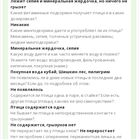
Лежит сепия и минеральная жердочка, но ничего не
грызет
Какие витаминные подкормки получает птица и в каких
дозировках?:
Никаких
Какие минподкормки даете и употребляет ли их птица?
Минкамень, сепия, толченые устричные раковины,
жидкие минподкормки?:
Минеральная жердочка, сепия
Какую воду даете и как часто меняете воду в поилке?
Укажите тип воды: водопроводная, фильтрованная,
кипяченая, покупная (наим.):
Покупная вода кубай, Шишкин лес, пилигрим
Не появлялись ли в доме новые птицы в последние два
месяца? Если да, то подробнее об этом.:
Не появлялось
Содержится ли птица одна, в паре, в стайке? Если есть
другая птица (птицы), каково ее (их) самочувствие?:
Птица содержится одна
Не бывает ли птица в непосредственном контакте с
грызунами?:
Не содержится, грызунов нет
Не перерастает ли у птицы клюв?:
Не переростает
Нет ли проблем с оперением: перманентная линька, не