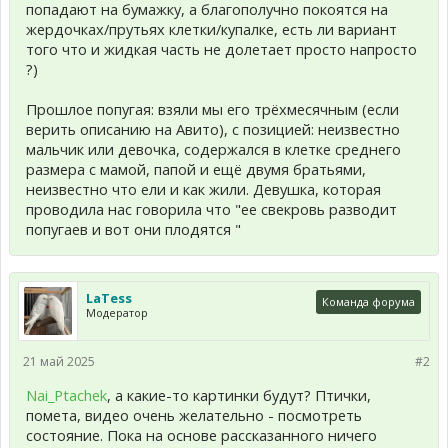
попадают на бумажку, а благополучно покоятся на
жердочках/прутьях клетки/купалке, есть ли вариант
того что и жидкая часть не долетает просто напросто
?)
Прошлое попугая: взяли мы его трёхмесячным (если
верить описанию на Авито), с позицией: неизвестно
мальчик или девочка, содержался в клетке среднего
размера с мамой, папой и ещё двумя братьями,
неизвестно что ели и как жили. Девушка, которая
проводила нас говорила что "ее свекровь разводит
попугаев и вот они плодятся "
LaTess
Команда форума
Модератор
21 май 2025
#2
Nai_Ptachek
, а какие-то картинки будут? Птички,
помета, видео очень желательно - посмотреть
состояние. Пока на основе рассказанного ничего