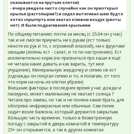
оказывается на прутьях клетки)
- вчера увидела чисто случайно как он приоткрыл
крылья (растопырив?) и сидел вытягивал шею будто
хотел спрыгнуть или хватал клювом воздух (рвоты
нет). И были подрагивания крыльями
По общему питанию: почти за месяц (с 25.04 он у нас)
так и не смогли приучить ни к рукам (ест только
нехотя из рук и то, с огромной опаской), ни к фруктам/
овощам (зелень ест - салат, и то по настроению). Ест
исключительно корм (но признаться про каши я ещё
не читала какие давать и как варить, тут мое
упущение). Минеральную жердочку и сепию не ест
(однажды он покусал сепию и то, я полагаю, от того
что корм на ночь из клетки убрали)
Внешние факторы: в последнее время у нас дожди и
пасмурно, может маленькому не хватает солнца ?
Читала про лампы, но так и не поняла какие брать для
обогрева: инфракрасные или обычные. Сам попик
сидит возле балкона, который держится закрытым
бо́льшую часть времени, только в безветренную
погоду с закрытой в дверь комнатой в температуру
25+ он открывается, а так в других комнатах