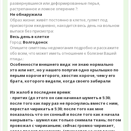
развернувшиеся или деформированные перья,
растрепанное и ломкое оперение ?:
Не обнаружила
Образ жизни: живёт постоянно в клетке, гуляет под
присмотром ежедневно, находится весь день на вольном
выпасе без присмотра:
Весь день в клетке
Город:
Волгодонск
Опишите симптомы недомогания подробно и расскажите
обо всем, что может иметь отношение к болезни Вашей
птицы.:
Особенности внешнего вида: не знаю нормально
это или нет, но у нашего попугая одно крылышко по
перьям короче второго, хвостик короче, чем у его
брата, которого видели, когда своего забирали
Из жалоб в последнее время:
- притих (до этого он сам начинал шуметь в 5:30;
после того как пару раз не проснулись вместе с ним,
перестал чирикать в 5:30; после того как мне
показалось что он сонный и после того как я начала
накрывать - шумел как только снимала ткань; потом
провожал с чириканьем; сейчас громко чирикает,