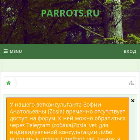
PARROTS.RU
MENU
ВХОД
У нашего ветконсультанта Зофии
Анатольевны (Zosia) временно отсутствует
доступ на форум. К ней можно обратиться
через Telegram (собака)Zosia_vet для
индивидуальной консультации либо
вступить в группу t.me/bird_vet_terapy, а