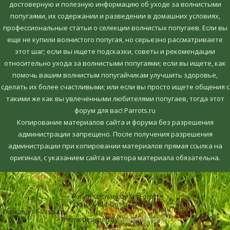
достоверную и полезную информацию об уходе за волнистыми
попугаями, их содержании и разведении в домашних условиях,
профессиональные статьи о селекции волнистых попугаев. Если вы
еще не купили волнистого попугая, но серьезно рассматриваете
этот шаг; если вы ищете подсказки, советы и рекомендации
относительно ухода за волнистыми попугаями; если вы ищете, как
помочь вашим волнистым попугайчикам улучшить здоровье,
сделать их более счастливыми; или если вы просто ищете общения с
такими же как вы увлеченными любителями попугаев, тогда этот
форум для вас! Parrots.ru
Копирование материалов сайта и форума без разрешения
администрации запрещено. После получения разрешения
администрации при копировании материалов прямая ссылка на
оригинал, c указанием сайта и автора материала обязательна.
Forum software by XenForo™
Quality Add-Ons by WMTech
Перевод:
XF-Russia.ru
Theme designed by
Audentio Design
.