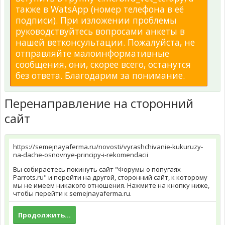
также в WatsApp (номер телефона в её
подписи). При изложении проблемы
руководствуйтесь вопросами анкеты в
нашей ветконсультации. Пожалуйста, не
отправляйте малоинформативные
сообщения, они, скорее всего, останутся
без ответа. Благодарим за понимание.
Перенаправление на сторонний
сайт
https://semejnayaferma.ru/novosti/vyrashchivanie-kukuruzy-
na-dache-osnovnye-principy-i-rekomendacii
Вы собираетесь покинуть сайт "Форумы о попугаях
Parrots.ru" и перейти на другой, сторонний сайт, к которому
мы не имеем никакого отношения. Нажмите на кнопку ниже,
чтобы перейти к semejnayaferma.ru.
Продолжить...