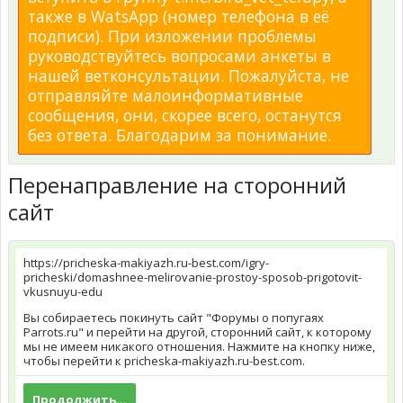
также в WatsApp (номер телефона в её
подписи). При изложении проблемы
руководствуйтесь вопросами анкеты в
нашей ветконсультации. Пожалуйста, не
отправляйте малоинформативные
сообщения, они, скорее всего, останутся
без ответа. Благодарим за понимание.
Перенаправление на сторонний
сайт
https://pricheska-makiyazh.ru-best.com/igry-
pricheski/domashnee-melirovanie-prostoy-sposob-prigotovit-
vkusnuyu-edu
Вы собираетесь покинуть сайт "Форумы о попугаях
Parrots.ru" и перейти на другой, сторонний сайт, к которому
мы не имеем никакого отношения. Нажмите на кнопку ниже,
чтобы перейти к pricheska-makiyazh.ru-best.com.
Продолжить...