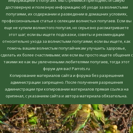
информацией о попугаях. Мы стремимся преподнести самую
достоверную и полезную информацию об уходе за волнистыми
попугаями, их содержании и разведении в домашних условиях,
профессиональные статьи о селекции волнистых попугаев. Если вы
еще не купили волнистого попугая, но серьезно рассматриваете
этот шаг; если вы ищете подсказки, советы и рекомендации
относительно ухода за волнистыми попугаями; если вы ищете, как
помочь вашим волнистым попугайчикам улучшить здоровье,
сделать их более счастливыми; или если вы просто ищете общения с
такими же как вы увлеченными любителями попугаев, тогда этот
форум для вас! Parrots.ru
Копирование материалов сайта и форума без разрешения
администрации запрещено. После получения разрешения
администрации при копировании материалов прямая ссылка на
оригинал, c указанием сайта и автора материала обязательна.
Forum software by XenForo™
Quality Add-Ons by WMTech
Перевод:
XF-Russia.ru
Theme designed by
Audentio Design
.