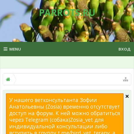
PARROTS.RU
MENU
ВХОД
У нашего ветконсультанта Зофии
Анатольевны (Zosia) временно отсутствует
доступ на форум. К ней можно обратиться
через Telegram (собака)Zosia_vet для
индивидуальной консультации либо
вступить в группу t.me/bird_vet_terapy, а