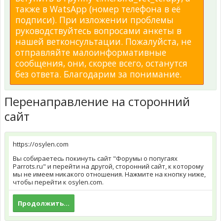
также в WatsApp (номер телефона в её
подписи). При изложении проблемы
руководствуйтесь вопросами анкеты в
нашей ветконсультации. Пожалуйста, не
отправляйте малоинформативные
сообщения, они, скорее всего, останутся
без ответа. Благодарим за понимание.
Перенаправление на сторонний
сайт
https://osylen.com
Вы собираетесь покинуть сайт "Форумы о попугаях
Parrots.ru" и перейти на другой, сторонний сайт, к которому
мы не имеем никакого отношения. Нажмите на кнопку ниже,
чтобы перейти к osylen.com.
Продолжить...