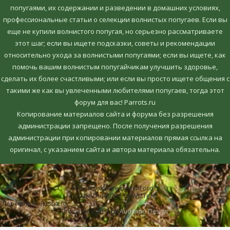
попугаями, их содержании и разведении в домашних условиях,
профессиональные статьи о селекции волнистых попугаев. Если вы
еще не купили волнистого попугая, но серьезно рассматриваете
этот шаг; если вы ищете подсказки, советы и рекомендации
относительно ухода за волнистыми попугаями; если вы ищете, как
помочь вашим волнистым попугайчикам улучшить здоровье,
сделать их более счастливыми; или если вы просто ищете общения с
такими же как вы увлеченными любителями попугаев, тогда этот
форум для вас! Parrots.ru
Копирование материалов сайта и форума без разрешения
администрации запрещено. После получения разрешения
администрации при копировании материалов прямая ссылка на
оригинал, c указанием сайта и автора материала обязательна.
Forum software by XenForo™
Quality Add-Ons by WMTech
Перевод:
XF-Russia.ru
Theme designed by
Audentio Design
.