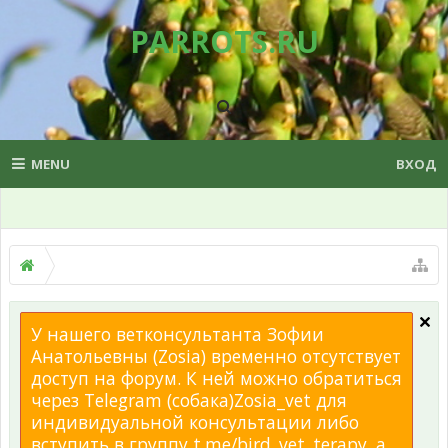
PARROTS.RU
MENU
ВХОД
У нашего ветконсультанта Зофии
Анатольевны (Zosia) временно отсутствует
доступ на форум. К ней можно обратиться
через Telegram (собака)Zosia_vet для
индивидуальной консультации либо
вступить в группу t.me/bird_vet_terapy, а