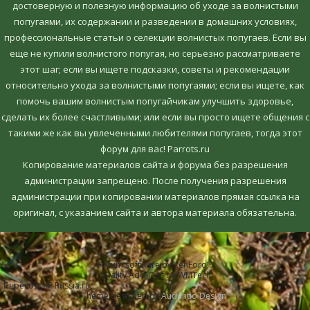
достоверную и полезную информацию об уходе за волнистыми
попугаями, их содержании и разведении в домашних условиях,
профессиональные статьи о селекции волнистых попугаев. Если вы
еще не купили волнистого попугая, но серьезно рассматриваете
этот шаг; если вы ищете подсказки, советы и рекомендации
относительно ухода за волнистыми попугаями; если вы ищете, как
помочь вашим волнистым попугайчикам улучшить здоровье,
сделать их более счастливыми; или если вы просто ищете общения с
такими же как вы увлеченными любителями попугаев, тогда этот
форум для вас! Parrots.ru
Копирование материалов сайта и форума без разрешения
администрации запрещено. После получения разрешения
администрации при копировании материалов прямая ссылка на
оригинал, c указанием сайта и автора материала обязательна.
Forum software by XenForo™
Quality Add-Ons by WMTech
Перевод:
XF-Russia.ru
Theme designed by
Audentio Design
.