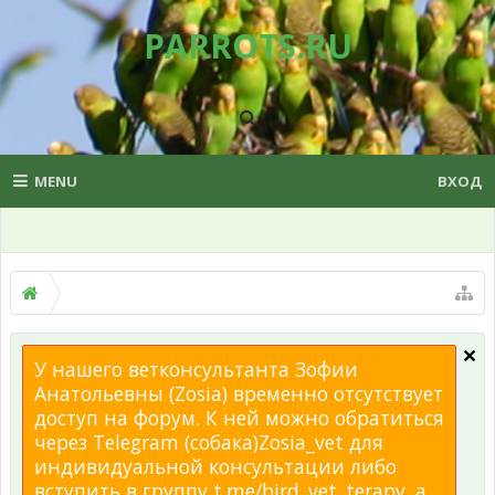
PARROTS.RU
MENU
ВХОД
У нашего ветконсультанта Зофии
Анатольевны (Zosia) временно отсутствует
доступ на форум. К ней можно обратиться
через Telegram (собака)Zosia_vet для
индивидуальной консультации либо
вступить в группу t.me/bird_vet_terapy, а