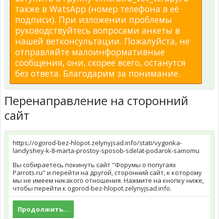
также в WatsApp (номер телефона в её
подписи). При изложении проблемы
руководствуйтесь вопросами анкеты в
нашей ветконсультации. Пожалуйста, не
отправляйте малоинформативные
сообщения, они, скорее всего, останутся
без ответа. Благодарим за понимание.
Перенаправление на сторонний
сайт
https://ogorod-bez-hlopot.zelynyjsad.info/stati/vygonka-
landyshey-k-8-marta-prostoy-sposob-sdelat-podarok-samomu
Вы собираетесь покинуть сайт "Форумы о попугаях
Parrots.ru" и перейти на другой, сторонний сайт, к которому
мы не имеем никакого отношения. Нажмите на кнопку ниже,
чтобы перейти к ogorod-bez-hlopot.zelynyjsad.info.
Продолжить...