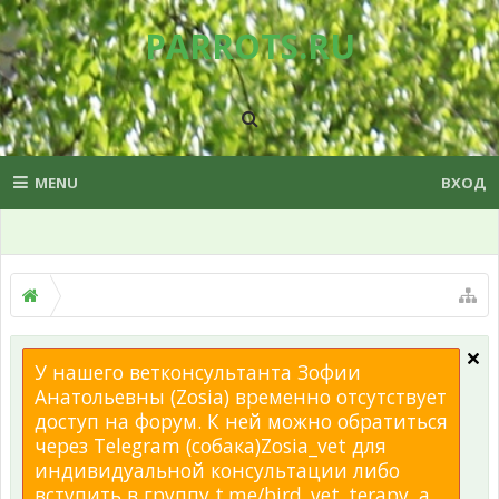
PARROTS.RU
MENU
ВХОД
У нашего ветконсультанта Зофии
Анатольевны (Zosia) временно отсутствует
доступ на форум. К ней можно обратиться
через Telegram (собака)Zosia_vet для
индивидуальной консультации либо
вступить в группу t.me/bird_vet_terapy, а