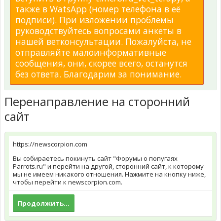
также в WatsApp (номер телефона в её
подписи). При изложении проблемы
руководствуйтесь вопросами анкеты в
нашей ветконсультации. Пожалуйста, не
отправляйте малоинформативные
сообщения, они, скорее всего, останутся
без ответа. Благодарим за понимание.
Перенаправление на сторонний
сайт
https://newscorpion.com
Вы собираетесь покинуть сайт "Форумы о попугаях
Parrots.ru" и перейти на другой, сторонний сайт, к которому
мы не имеем никакого отношения. Нажмите на кнопку ниже,
чтобы перейти к newscorpion.com.
Продолжить...