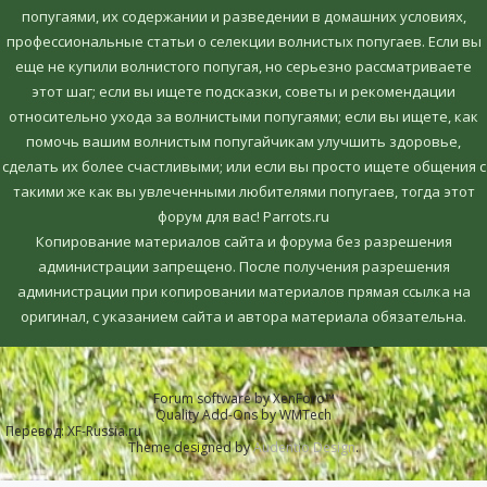
попугаями, их содержании и разведении в домашних условиях,
профессиональные статьи о селекции волнистых попугаев. Если вы
еще не купили волнистого попугая, но серьезно рассматриваете
этот шаг; если вы ищете подсказки, советы и рекомендации
относительно ухода за волнистыми попугаями; если вы ищете, как
помочь вашим волнистым попугайчикам улучшить здоровье,
сделать их более счастливыми; или если вы просто ищете общения с
такими же как вы увлеченными любителями попугаев, тогда этот
форум для вас! Parrots.ru
Копирование материалов сайта и форума без разрешения
администрации запрещено. После получения разрешения
администрации при копировании материалов прямая ссылка на
оригинал, c указанием сайта и автора материала обязательна.
Forum software by XenForo™
Quality Add-Ons by WMTech
Перевод:
XF-Russia.ru
Theme designed by
Audentio Design
.