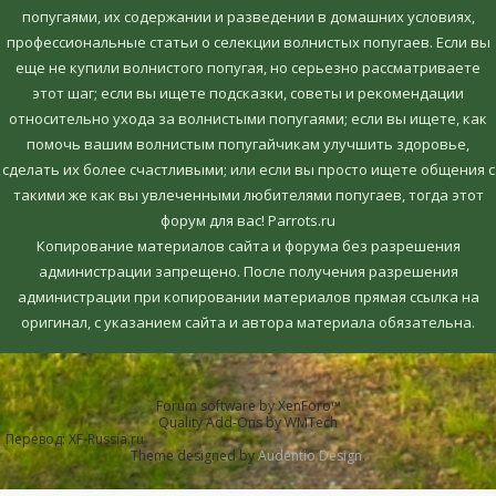
попугаями, их содержании и разведении в домашних условиях,
профессиональные статьи о селекции волнистых попугаев. Если вы
еще не купили волнистого попугая, но серьезно рассматриваете
этот шаг; если вы ищете подсказки, советы и рекомендации
относительно ухода за волнистыми попугаями; если вы ищете, как
помочь вашим волнистым попугайчикам улучшить здоровье,
сделать их более счастливыми; или если вы просто ищете общения с
такими же как вы увлеченными любителями попугаев, тогда этот
форум для вас! Parrots.ru
Копирование материалов сайта и форума без разрешения
администрации запрещено. После получения разрешения
администрации при копировании материалов прямая ссылка на
оригинал, c указанием сайта и автора материала обязательна.
Forum software by XenForo™
Quality Add-Ons by WMTech
Перевод:
XF-Russia.ru
Theme designed by
Audentio Design
.