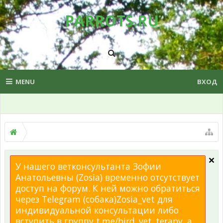
PARROTS.RU
MENU
ВХОД
У нашего ветконсультанта Зофии
Анатольевны (Zosia) временно отсутствует
доступ на форум. К ней можно обратиться
через Telegram (собака)Zosia_vet для
индивидуальной консультации либо
вступить в группу t.me/bird_vet_terapy, а