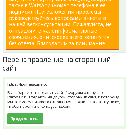
также в WatsApp (номер телефона в её
подписи). При изложении проблемы
руководствуйтесь вопросами анкеты в
нашей ветконсультации. Пожалуйста, не
отправляйте малоинформативные
сообщения, они, скорее всего, останутся
без ответа. Благодарим за понимание.
Перенаправление на сторонний
сайт
https://litomagazine.com
Вы собираетесь покинуть сайт "Форумы о попугаях
Parrots.ru" и перейти на другой, сторонний сайт, к которому
мы не имеем никакого отношения. Нажмите на кнопку ниже,
чтобы перейти к litomagazine.com.
Продолжить...