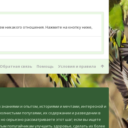
меем никакого отношения. Нажмите на кнопку ниже,
Обратная связь
Помощь
Условия и правила
ми знаниями и опытом, историями и мечтами, интересной и
олнистыми попугаями, их содержании и разведении в
 но серьезно рассматриваете этот шаг; если вы ищете
тым попугайчикам улучшить здоровье, сделать их более