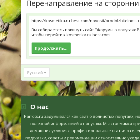
Перенаправление на сторонни
https://kosmetika.ru-best.com/novosti/prodolzhitelnost
Вы собираетесь покинуть сайт "Форумы о попугаях Pa
чтобы перейти к kosmetika.ru-best.com.
Продолжить...
Русский
О нас
Parrots.ru задумывался как сайт о волнистых попугаях, 
полезной информацией о попугаях. Мы стремимся пр
домашних условиях, профессиональные статьи о селек
подсказки, советы и рекомендации относительно ухода