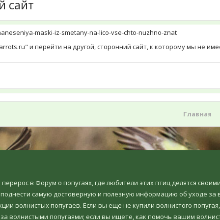
й сайт
-naneseniya-maski-iz-smetany-na-lico-vse-chto-nuzhno-znat
rrots.ru" и перейти на другой, сторонний сайт, к которому мы не и
Главная
но перерос в Форум о попугаях, где любители этих птиц делятся свои
еподнести самую достоверную и полезную информацию об уходе за в
ции волнистых попугаев. Если вы еще не купили волнистого попугая,
 за волнистыми попугаями; если вы ищете, как помочь вашим волнис