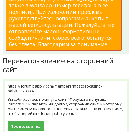
также в WatsApp (номер телефона в её
подписи). При изложении проблемы
руководствуйтесь вопросами анкеты в
нашей ветконсультации. Пожалуйста, не
отправляйте малоинформативные
сообщения, они, скорее всего, останутся
без ответа. Благодарим за понимание.
Перенаправление на сторонний
сайт
https://forum.pabbly.com/members/mostbet-casino-
polska.123933/
Вы собираетесь покинуть сайт "Форумы о попугаях
Parrots.ru" и перейти на другой, сторонний сайт, к которому
мы не имеем никакого отношения. Нажмите на кнопку ниже,
чтобы перейти к forum.pabbly.com.
Продолжить...