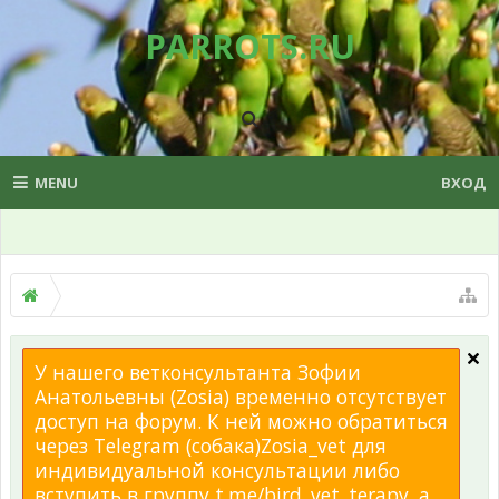
PARROTS.RU
MENU
ВХОД
У нашего ветконсультанта Зофии
Анатольевны (Zosia) временно отсутствует
доступ на форум. К ней можно обратиться
через Telegram (собака)Zosia_vet для
индивидуальной консультации либо
вступить в группу t.me/bird_vet_terapy, а