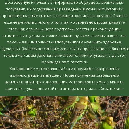
достоверную и полезную информацию об уходе за волнистыми
попугаями, их содержании и разведении в домашних условиях,
профессиональные статьи о селекции волнистых попугаев. Если вы
еще не купили волнистого попугая, но серьезно рассматриваете
этот шаг; если вы ищете подсказки, советы и рекомендации
относительно ухода за волнистыми попугаями; если вы ищете, как
помочь вашим волнистым попугайчикам улучшить здоровье,
сделать их более счастливыми; или если вы просто ищете общения с
такими же как вы увлеченными любителями попугаев, тогда этот
форум для вас! Parrots.ru
Копирование материалов сайта и форума без разрешения
администрации запрещено. После получения разрешения
администрации при копировании материалов прямая ссылка на
оригинал, c указанием сайта и автора материала обязательна.
Forum software by XenForo™
Quality Add-Ons by WMTech
Перевод:
XF-Russia.ru
Theme designed by
Audentio Design
.