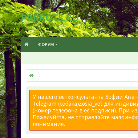
PARROTS.RU
ФОРУМ
У нашего ветконсультанта Зофии Анато
Telegram (собака)Zosia_vet для индиви
(номер телефона в её подписи). При 
Пожалуйста, не отправляйте малоинфор
понимание.