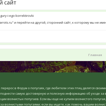
й сайт
igury-i-ego-korrektirovki
rrots.ru" и перейти на другой, сторонний сайт, к которому мы не и
Главная
но перерос в Форум о попугаях, где любители этих птиц делятся свои
еподнести самую достоверную и полезную информацию об уходе за в
ции волнистых попугаев. Если вы еще не купили волнистого попугая,
 за волнистыми попугаями; если вы ищете, как помочь вашим волнис