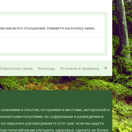
меем никакого отношения. Нажмите на кнопку ниже,
Обратная связь
Помощь
Условия и правила
ми знаниями и опытом, историями и мечтами, интересной и
олнистыми попугаями, их содержании и разведении в
 но серьезно рассматриваете этот шаг; если вы ищете
тым попугайчикам улучшить здоровье, сделать их более