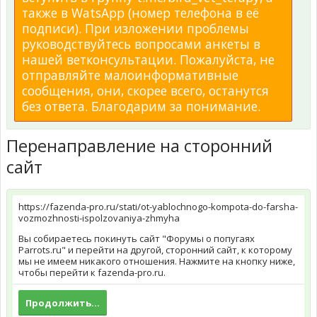
также в WatsApp (номер телефона в её
подписи). При изложении проблемы
руководствуйтесь вопросами анкеты в
нашей ветконсультации. Пожалуйста, не
отправляйте малоинформативные
сообщения, они, скорее всего, останутся
без ответа. Благодарим за понимание.
Перенаправление на сторонний
сайт
https://fazenda-pro.ru/stati/ot-yablochnogo-kompota-do-farsha-
vozmozhnosti-ispolzovaniya-zhmyha
Вы собираетесь покинуть сайт "Форумы о попугаях
Parrots.ru" и перейти на другой, сторонний сайт, к которому
мы не имеем никакого отношения. Нажмите на кнопку ниже,
чтобы перейти к fazenda-pro.ru.
Продолжить...