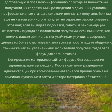
достоверную и полезную информацию об уходе за волнистыми
попугаями, их содержании и разведении в домашних условиях,
профессиональные статьи о селекции волнистых попугаев. Если вы
еще не купили волнистого попугая, но серьезно рассматриваете
этот шаг; если вы ищете подсказки, советы и рекомендации
относительно ухода за волнистыми попугаями; если вы ищете, как
помочь вашим волнистым попугайчикам улучшить здоровье,
сделать их более счастливыми; или если вы просто ищете общения с
такими же как вы увлеченными любителями попугаев, тогда этот
форум для вас! Parrots.ru
Копирование материалов сайта и форума без разрешения
администрации запрещено. После получения разрешения
администрации при копировании материалов прямая ссылка на
оригинал, c указанием сайта и автора материала обязательна.
Forum software by XenForo™
Quality Add-Ons by WMTech
Перевод:
XF-Russia.ru
Theme designed by
Audentio Design
.