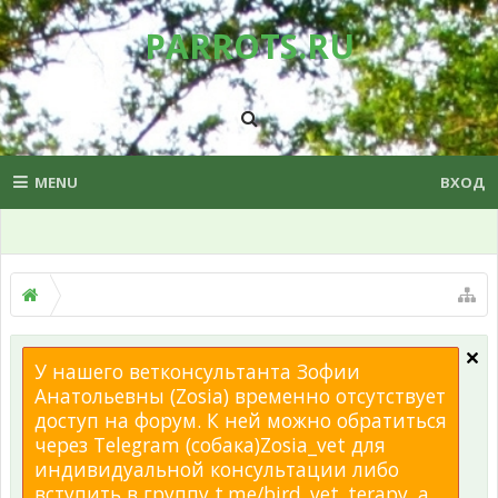
PARROTS.RU
MENU
ВХОД
У нашего ветконсультанта Зофии
Анатольевны (Zosia) временно отсутствует
доступ на форум. К ней можно обратиться
через Telegram (собака)Zosia_vet для
индивидуальной консультации либо
вступить в группу t.me/bird_vet_terapy, а