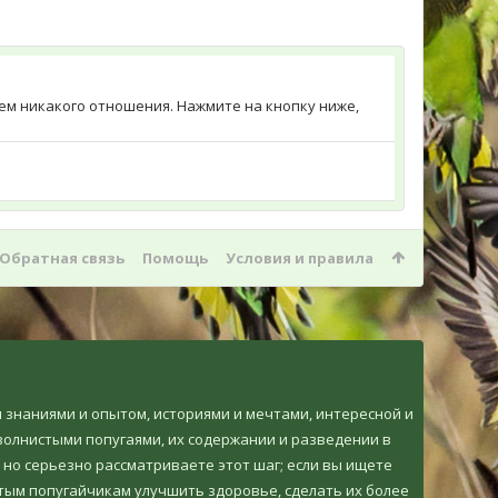
меем никакого отношения. Нажмите на кнопку ниже,
Обратная связь
Помощь
Условия и правила
ми знаниями и опытом, историями и мечтами, интересной и
олнистыми попугаями, их содержании и разведении в
 но серьезно рассматриваете этот шаг; если вы ищете
тым попугайчикам улучшить здоровье, сделать их более