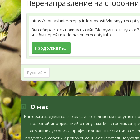
Перенаправление на сторонни
https://domashnierecepty.info/novosti/vkusnyy-recept
Вы собираетесь покинуть сайт "Форумы о попугаях Pa
чтобы перейти к domashnierecepty.info.
Продолжить...
Русский
О нас
Parrots.ru задумывался как сайт о волнистых попугаях, 
полезной информацией о попугаях. Мы стремимся пр
домашних условиях, профессиональные статьи о селек
подсказки, советы и рекомендации относительно ухода