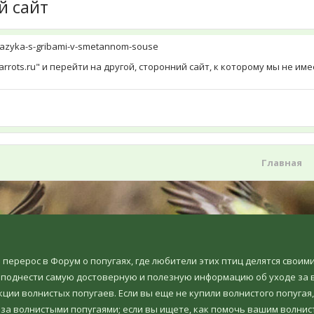
й сайт
-yazyka-s-gribami-v-smetannom-souse
rrots.ru" и перейти на другой, сторонний сайт, к которому мы не и
Главная
но перерос в Форум о попугаях, где любители этих птиц делятся свои
еподнести самую достоверную и полезную информацию об уходе за в
ции волнистых попугаев. Если вы еще не купили волнистого попугая,
 за волнистыми попугаями; если вы ищете, как помочь вашим волнис