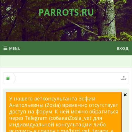
PARROTS.RU
MENU
ВХОД
У нашего ветконсультанта Зофии
Анатольевны (Zosia) временно отсутствует
доступ на форум. К ней можно обратиться
через Telegram (собака)Zosia_vet для
индивидуальной консультации либо
вступить в группу t.me/bird_vet_terapy, а