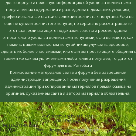
достоверную и полезную информацию об уходе за волнистыми
попугаями, их содержании и разведении в домашних условиях,
профессиональные статьи о селекции волнистых попугаев. Если вы
еще не купили волнистого попугая, но серьезно рассматриваете
этот шаг; если вы ищете подсказки, советы и рекомендации
относительно ухода за волнистыми попугаями; если вы ищете, как
помочь вашим волнистым попугайчикам улучшить здоровье,
сделать их более счастливыми; или если вы просто ищете общения с
такими же как вы увлеченными любителями попугаев, тогда этот
форум для вас! Parrots.ru
Копирование материалов сайта и форума без разрешения
администрации запрещено. После получения разрешения
администрации при копировании материалов прямая ссылка на
оригинал, c указанием сайта и автора материала обязательна.
Forum software by XenForo™
Quality Add-Ons by WMTech
Перевод:
XF-Russia.ru
Theme designed by
Audentio Design
.