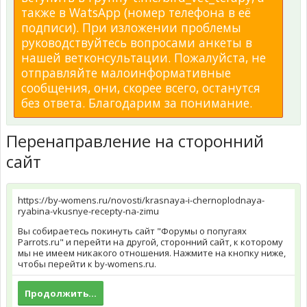
также в WatsApp (номер телефона в её
подписи). При изложении проблемы
руководствуйтесь вопросами анкеты в
нашей ветконсультации. Пожалуйста, не
отправляйте малоинформативные
сообщения, они, скорее всего, останутся
без ответа. Благодарим за понимание.
Перенаправление на сторонний
сайт
https://by-womens.ru/novosti/krasnaya-i-chernoplodnaya-
ryabina-vkusnye-recepty-na-zimu
Вы собираетесь покинуть сайт "Форумы о попугаях
Parrots.ru" и перейти на другой, сторонний сайт, к которому
мы не имеем никакого отношения. Нажмите на кнопку ниже,
чтобы перейти к by-womens.ru.
Продолжить...